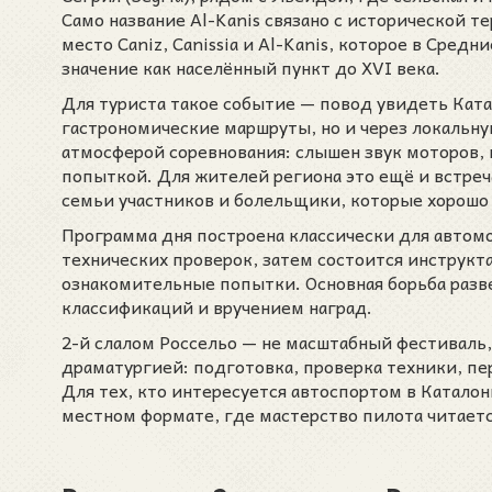
Само название Al-Kanis связано с исторической 
место Caniz, Canissia и Al-Kanis, которое в Сред
значение как населённый пункт до XVI века.
Для туриста такое событие — повод увидеть Ката
гастрономические маршруты, но и через локальн
атмосферой соревнования: слышен звук моторов, 
попыткой. Для жителей региона это ещё и встреч
семьи участников и болельщики, которые хорошо
Программа дня построена классически для автомо
технических проверок, затем состоится инструкта
ознакомительные попытки. Основная борьба разве
классификаций и вручением наград.
2-й слалом Россельо — не масштабный фестиваль
драматургией: подготовка, проверка техники, пе
Для тех, кто интересуется автоспортом в Каталон
местном формате, где мастерство пилота читаетс