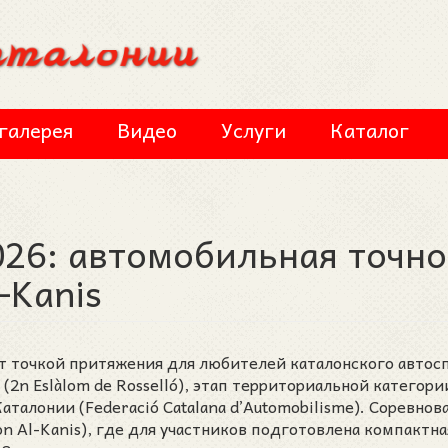
галерея
Видео
Услуги
Каталог
026: автомобильная точно
-Kanis
т точкой притяжения для любителей каталонского автосп
(2n Eslàlom de Rosselló), этап территориальной категори
талонии (Federació Catalana d’Automobilisme). Соревнов
n Al-Kanis), где для участников подготовлена компактна