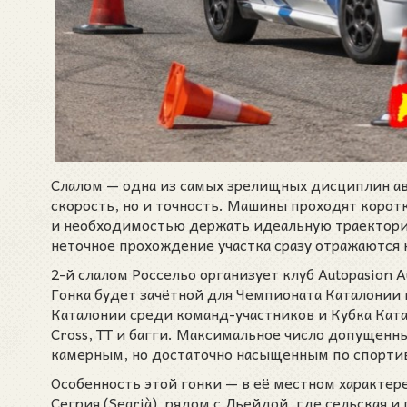
Слалом — одна из самых зрелищных дисциплин авт
скорость, но и точность. Машины проходят коро
и необходимостью держать идеальную траекторию
неточное прохождение участка сразу отражаются 
2-й слалом Россельо организует клуб Autopasion 
Гонка будет зачётной для Чемпионата Каталонии п
Каталонии среди команд-участников и Кубка Ката
Cross, TT и багги. Максимальное число допущенн
камерным, но достаточно насыщенным по спорти
Особенность этой гонки — в её местном характер
Сегрия (Segrià), рядом с Льейдой, где сельская 