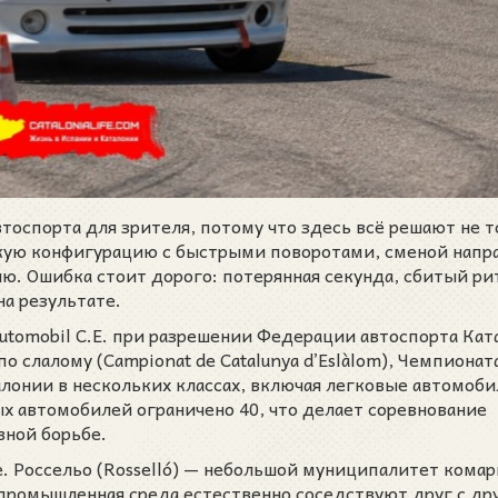
оспорта для зрителя, потому что здесь всё решают не т
ткую конфигурацию с быстрыми поворотами, сменой напр
. Ошибка стоит дорого: потерянная секунда, сбитый ри
на результате.
Automobil C.E. при разрешении Федерации автоспорта Кат
о слалому (Campionat de Catalunya d’Eslàlom), Чемпионат
лонии в нескольких классах, включая легковые автомоби
ых автомобилей ограничено 40, что делает соревнование
вной борьбе.
е. Россельо (Rosselló) — небольшой муниципалитет кома
и промышленная среда естественно соседствуют друг с др