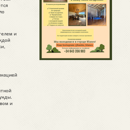
ется
ло
телем и
аждой
ки,
ликацией
ятной
унды.
ивом и