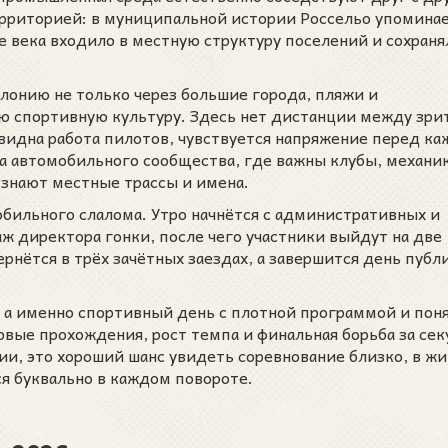
территорией: в муниципальной истории Россельо упомина
ние века входило в местную структуру поселений и сохраня
лонию не только через большие города, пляжи и
ую спортивную культуру. Здесь нет дистанции между зри
видна работа пилотов, чувствуется напряжение перед к
а автомобильного сообщества, где важны клубы, механи
 знают местные трассы и имена.
бильного слалома. Утро начнётся с административных и
ж директора гонки, после чего участники выйдут на две
рнётся в трёх зачётных заездах, а завершится день пуб
, а именно спортивный день с плотной программой и пон
рвые прохождения, рост темпа и финальная борьба за сек
ии, это хороший шанс увидеть соревнование близко, в ж
я буквально в каждом повороте.