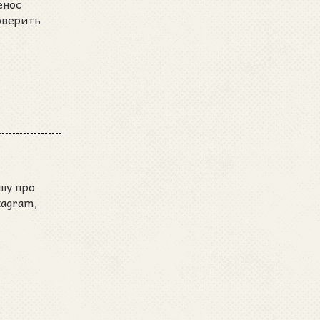
енос
оверить
шу про
tagram,