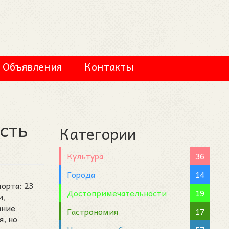
Объявления
Контакты
сть
Категории
Культура
36
Города
14
орта: 23
Достопримечательности
19
и,
ание
Гастрономия
17
я, но