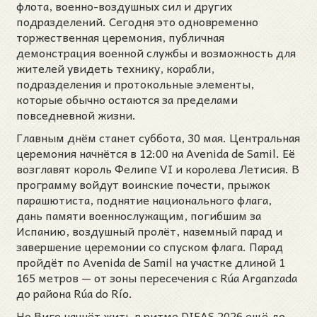
флота, военно-воздушных сил и других
подразделений. Сегодня это одновременно
торжественная церемония, публичная
демонстрация военной службы и возможность для
жителей увидеть технику, корабли,
подразделения и протокольные элементы,
которые обычно остаются за пределами
повседневной жизни.
Главным днём станет суббота, 30 мая. Центральная
церемония начнётся в 12:00 на Avenida de Samil. Её
возглавят король Фелипе VI и королева Летисия. В
программу войдут воинские почести, прыжок
парашютиста, поднятие национального флага,
дань памяти военнослужащим, погибшим за
Испанию, воздушный пролёт, наземный парад и
завершение церемонии со спуском флага. Парад
пройдёт по Avenida de Samil на участке длиной 1
165 метров — от зоны пересечения с Rúa Arganzada
до района Rúa do Río.
Но Виго начнёт жить в ритме DIFAS 2026 ещё до