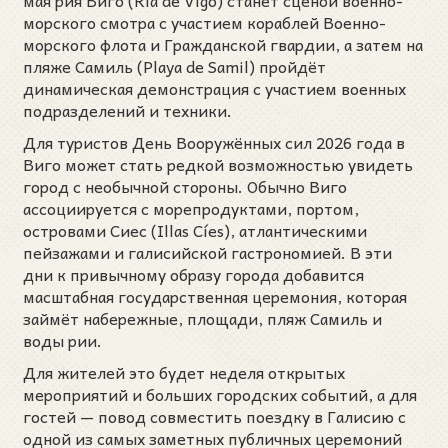
мая рия Виго (Ría de Vigo) станет сценой военно-
морского смотра с участием кораблей Военно-
морского флота и Гражданской гвардии, а затем на
пляже Самиль (Playa de Samil) пройдёт
динамическая демонстрация с участием военных
подразделений и техники.
Для туристов День Вооружённых сил 2026 года в
Виго может стать редкой возможностью увидеть
город с необычной стороны. Обычно Виго
ассоциируется с морепродуктами, портом,
островами Сиес (Illas Cíes), атлантическими
пейзажами и галисийской гастрономией. В эти
дни к привычному образу города добавится
масштабная государственная церемония, которая
займёт набережные, площади, пляж Самиль и
воды рии.
Для жителей это будет неделя открытых
мероприятий и больших городских событий, а для
гостей — повод совместить поездку в Галисию с
одной из самых заметных публичных церемоний