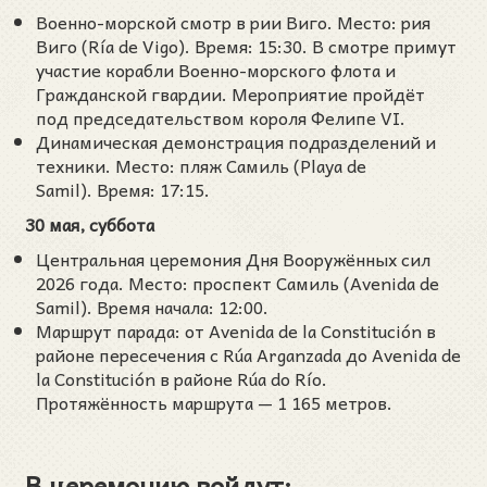
Военно-морской смотр в рии Виго. Место: рия
Виго (Ría de Vigo). Время: 15:30. В смотре примут
участие корабли Военно-морского флота и
Гражданской гвардии. Мероприятие пройдёт
под председательством короля Фелипе VI.
Динамическая демонстрация подразделений и
техники. Место: пляж Самиль (Playa de
Samil). Время: 17:15.
30 мая, суббота
Центральная церемония Дня Вооружённых сил
2026 года. Место: проспект Самиль (Avenida de
Samil). Время начала: 12:00.
Маршрут парада: от Avenida de la Constitución в
районе пересечения с Rúa Arganzada до Avenida de
la Constitución в районе Rúa do Río.
Протяжённость маршрута — 1 165 метров.
В церемонию войдут: