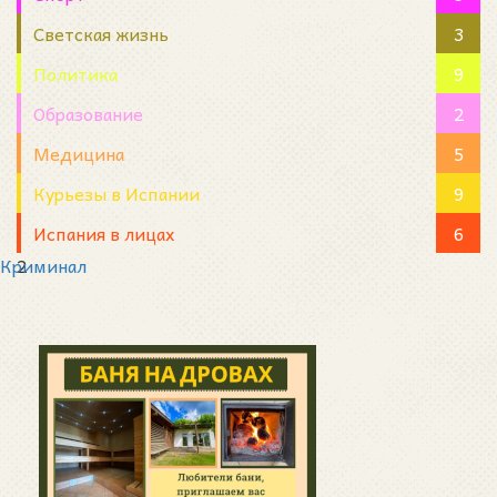
Светская жизнь
3
Политика
9
Образование
2
Медицина
5
Курьезы в Испании
9
Испания в лицах
6
Криминал
2