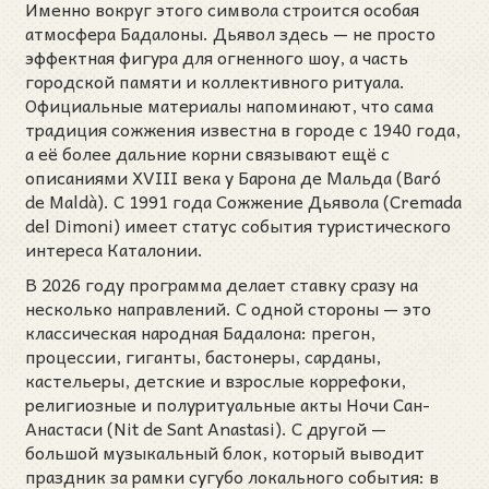
Именно вокруг этого символа строится особая
атмосфера Бадалоны. Дьявол здесь — не просто
эффектная фигура для огненного шоу, а часть
городской памяти и коллективного ритуала.
Официальные материалы напоминают, что сама
традиция сожжения известна в городе с 1940 года,
а её более дальние корни связывают ещё с
описаниями XVIII века у Барона де Мальда (Baró
de Maldà). С 1991 года Сожжение Дьявола (Cremada
del Dimoni) имеет статус события туристического
интереса Каталонии.
В 2026 году программа делает ставку сразу на
несколько направлений. С одной стороны — это
классическая народная Бадалона: прегон,
процессии, гиганты, бастонеры, сарданы,
кастельеры, детские и взрослые коррефоки,
религиозные и полуритуальные акты Ночи Сан-
Анастаси (Nit de Sant Anastasi). С другой —
большой музыкальный блок, который выводит
праздник за рамки сугубо локального события: в