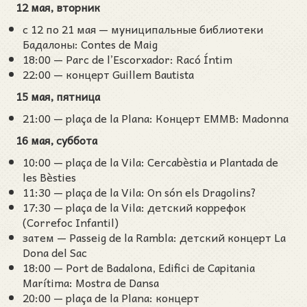
12 мая, вторник
с 12 по 21 мая — муниципальные библиотеки
Бадалоны: Contes de Maig
18:00 — Parc de l’Escorxador: Racó Íntim
22:00 — концерт Guillem Bautista
15 мая, пятница
21:00 — plaça de la Plana: Концерт EMMB: Madonna
16 мая, суббота
10:00 — plaça de la Vila: Cercabèstia и Plantada de
les Bèsties
11:30 — plaça de la Vila: On són els Dragolins?
17:30 — plaça de la Vila: детский коррефок
(Correfoc Infantil)
затем — Passeig de la Rambla: детский концерт La
Dona del Sac
18:00 — Port de Badalona, Edifici de Capitania
Marítima: Mostra de Dansa
20:00 — plaça de la Plana: концерт