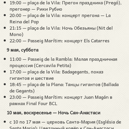
19:00 — plaça de la Vila: Прегон праздника (Pregó),
прегонер — Рики Рубио
20:00 — plaça de la Vila: концерт прегона — La
Reina del Pop
21:15 — plaça de la Vila: Ночь Обезьяны (Nit del
Mono)
22:00 — Passeig Marítim: концерт Els Catarres
9 мая, суббота
11:00 — Passeig de la Rambla: Малая праздничная
процессия (Cercavila Petita)
17:00 — plaça de la Vila: Badagegants, показ
гигантов и шествие
18:45 — plaça de la Plana: Танцы гигантов (Ballada
de Gegants)
23:00 — Passeig Marítim: концерт Juan Magán в
рамках Final Four BCL
10 мая, воскресенье — Ночь Сан-Анастаси
с 10 по 17 мая — церковь Санта-Мария (Església de
Santa Maria): Цветочный ковёр к Сан-Анастаси