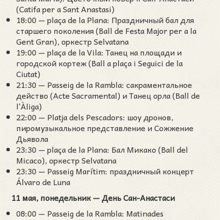
(Catifa per a Sant Anastasi)
18:00 — plaça de la Plana: Праздничный бал для
старшего поколения (Ball de Festa Major per a la
Gent Gran), оркестр Selvatana
19:00 — plaça de la Vila: Танец на площади и
городской кортеж (Ball a plaça i Seguici de la
Ciutat)
21:30 — Passeig de la Rambla: сакраментальное
действо (Acte Sacramental) и Танец орла (Ball de
l’Àliga)
22:00 — Platja dels Pescadors: шоу дронов,
пиромузыкальное представление и Сожжение
Дьявола
23:30 — plaça de la Plana: Бал Микако (Ball del
Micaco), оркестр Selvatana
23:30 — Passeig Marítim: праздничный концерт
Álvaro de Luna
11 мая, понедельник — День Сан-Анастаси
08:00 — Passeig de la Rambla: Matinades