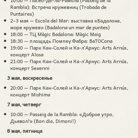
10:00 — Пасео-де-ла-Рамбла (Passeig de la
Rambla): Встреча кружевниц (Trobada de
Puntaires)
2–3 мая — Escola del Mar: выставка «Бадалона,
море кружев» (Badalona un mar de puntes)
18:00 — ТЦ Màgic Badalona: Màgic Maig
18:30 — площадь Помпеу Фабра: BaTOCona
19:00 — Парк Кан-Солей и Ка-л’Арнус: Arts Arnús,
концерт Alosa
21:00 — Парк Кан-Солей и Ка-л’Арнус: Arts Arnús,
концерт Sexenni
3 мая, воскресенье
20:00 — Парк Кан-Солей и Ка-л’Арнус: Arts Arnús,
концерт Mishima
7 мая, четверг
10:00 — Passeig de la Rambla: «Доброе утро,
Дьявол!» (Bon dia, Dimoni!)
8 мая, пятница