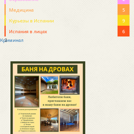
Медицина
5
Курьезы в Испании
9
Испания в лицах
6
Криминал
2