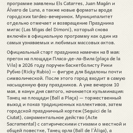
программе заявлены Els Catarres, Juan Magán и
Álvaro de Luna, а также новые форматы вроде
городских tardeo-вечеринок. Муниципалитет
отдельно отмечает и возвращение Праздника
мигас (Las Migas del Dimoni), который снова
включён в официальную программу как один из
самых узнаваемых и любимых массовых актов.
Официальный старт праздника намечен на 8 мая:
прегон на площади Пласа-де-ла-Вила (plaça de la
Vila) в 2026 году поручен баскетболисту Рики
Рубио (Ricky Rubio) — фигуре для Бадалоны почти
символической. После этого город входит в самую
насыщенную фазу праздников. А уже вечером 10
мая, в канун дня святого, начинается кульминация:
Танец на площади (Ball a Plaça) — торжественный
выход и показ традиционных коллективов, затем
городской праздничный кортеж (Seguici de la
Ciutat), сакраментальное действо (Acte
Sacramental) с сатирическими стихами о местной и
общей повестке, Танец орла (Ball de l’Àliga), а