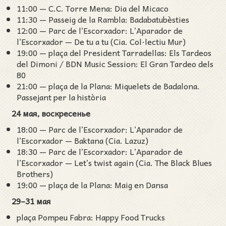
11:00 — C.C. Torre Mena: Dia del Micaco
11:30 — Passeig de la Rambla: Badabatubèsties
12:00 — Parc de l’Escorxador: L’Aparador de
l’Escorxador — De tu a tu (Cia. Col·lectiu Mur)
19:00 — plaça del President Tarradellas: Els Tardeos
del Dimoni / BDN Music Session: El Gran Tardeo dels
80
21:00 — plaça de la Plana: Miquelets de Badalona.
Passejant per la història
24 мая, воскресенье
18:00 — Parc de l’Escorxador: L’Aparador de
l’Escorxador — Baktana (Cia. Lazuz)
18:30 — Parc de l’Escorxador: L’Aparador de
l’Escorxador — Let’s twist again (Cia. The Black Blues
Brothers)
19:00 — plaça de la Plana: Maig en Dansa
29–31 мая
plaça Pompeu Fabra: Happy Food Trucks