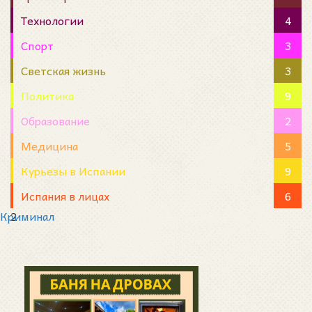
Технологии
4
Спорт
3
Светская жизнь
3
Политика
9
Образование
2
Медицина
5
Курьезы в Испании
9
Испания в лицах
6
Криминал
2