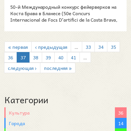
50-й Международный конкурс фейерверков на
Коста Брава в Бланесе (50e Concurs
Internacional de Focs D'artifici de la Costa Brava,
Blanes) проходи
« первая
‹ предыдущая
…
33
34
35
36
37
38
39
40
41
…
следующая ›
последняя »
Категории
Культура
36
Города
14