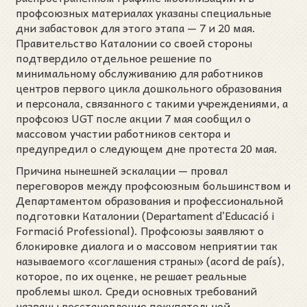
профсоюзных материалах указаны специальные
дни забастовок для этого этапа — 7 и 20 мая.
Правительство Каталонии со своей стороны
подтвердило отдельное решение по
минимальному обслуживанию для работников
центров первого цикла дошкольного образования
и персонала, связанного с такими учреждениями, а
профсоюз UGT после акции 7 мая сообщил о
массовом участии работников сектора и
предупредил о следующем дне протеста 20 мая.
Причина нынешней эскалации — провал
переговоров между профсоюзным большинством и
Департаментом образования и профессиональной
подготовки Каталонии (Departament d’Educació i
Formació Professional). Профсоюзы заявляют о
блокировке диалога и о массовом неприятии так
называемого «соглашения страны» (acord de país),
которое, по их оценке, не решает реальные
проблемы школ. Среди основных требований
названы восстановление покупательной