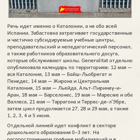
Речь идет именно о Каталонии, а не обо всей
Испании. Забастовка затрагивает государственные
и частично субсидируемые учебные центры,
преподавательский и непедагогический персонал,
а также работников образовательного досуга,
которые обслуживают школы. Generalitat отдельно
опубликовала календарь по территориям: 12 мая —
вся Каталония, 13 мая — Байш-Льобрегат и
Пенедес, 14 мая — Жирона и Центральная
Каталония, 15 мая — Льейда, Альт-Пиринеу-и-
Аран, 18 мая — Барселонес, 19 мая — Маресме и оба
Валлеса, 21 мая — Таррагона и Террес-де-л’Эбре,
затем цикл продолжается 27, 28 и 29 мая, а также
1, 2, 3, 4 и 5 июня.
Отдельной линией идет конфликт в секторе
дошкольного образования 0–3 лет. На
распространенном графике мобилизаций и в