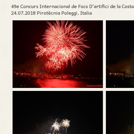
49e Concurs Internacional de Focs D'artifici de la Cost
24.07.2018 Pirotècnia Poleggi, Italia