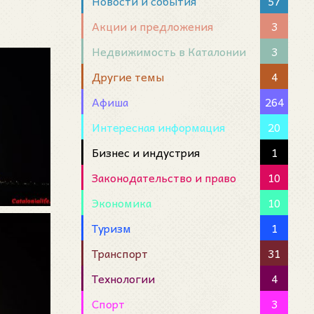
Новости и события
57
Акции и предложения
3
Недвижимость в Каталонии
3
Другие темы
4
Афиша
264
Интересная информация
20
Бизнес и индустрия
1
Законодательство и право
10
Экономика
10
Туризм
1
Транспорт
31
Технологии
4
Спорт
3