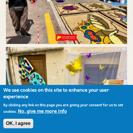
We use cookies on this site to enhance your user
experience
By clicking any link on this page you are giving your consent for us to set
No, give me more info
cookies.
OK, I agree