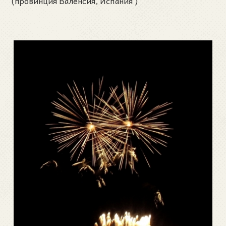
(провинция Валенсия, Испания )