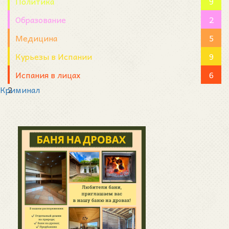
Политика
9
Образование
2
Медицина
5
Курьезы в Испании
9
Испания в лицах
6
Криминал
2