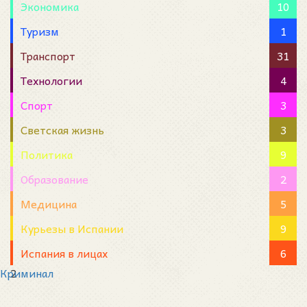
Экономика
10
Туризм
1
Транспорт
31
Технологии
4
Спорт
3
Светская жизнь
3
Политика
9
Образование
2
Медицина
5
Курьезы в Испании
9
Испания в лицах
6
Криминал
2