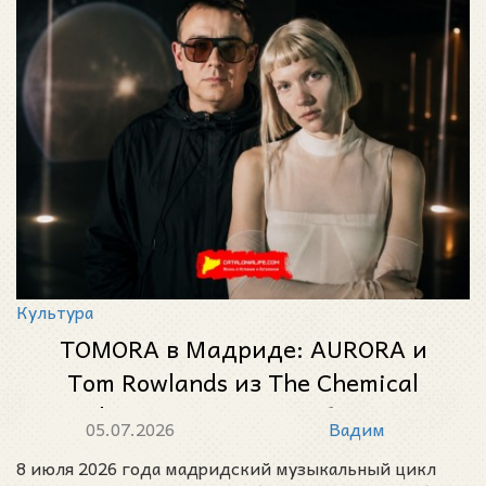
Культура
TOMORA в Мадриде: AURORA и
Tom Rowlands из The Chemical
Brothers выступят на юбилейных
05.07.2026
Вадим
Noches del Botánico 2026
8 июля 2026 года мадридский музыкальный цикл