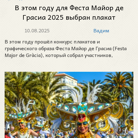
В этом году для Феста Майор де
Грасиа 2025 выбран плакат
Мануэлы Серрат Креуэт
10.08.2025
Вадим
В этом году прошёл конкурс плакатов и
графического образа Феста Майор де Грасиа (Festa
Major de Gràcia), который собрал участников,
ассоциации,