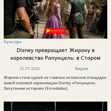
Культура
Disney превращает Жирону в
королевство Рапунцель: в Старом
городе начались съёмки новой
21.07.2026
Вадим
Рапунцель в Жироне -
Жирона стала одной из главных испанских площадок
«Запутанной истории»
новой игровой экранизации Disney «Рапунцель:
Запутанная история» (Enredados).