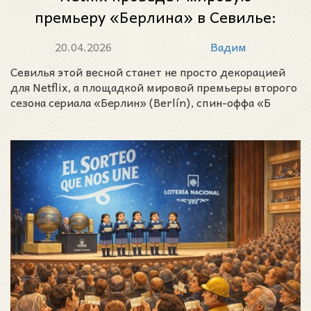
премьеру «Берлина» в Севилье:
когда пройдет показ и что это
20.04.2026
Вадим
значит для города
Севилья этой весной станет не просто декорацией
для Netflix, а площадкой мировой премьеры второго
сезона сериала «Берлин» (Berlín), спин-оффа «Б