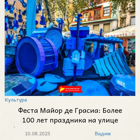
Культура
Феста Майор де Грасиа: Более
100 лет праздника на улице
Фратернитат и на площади Пласа
10.08.2025
Вадим
де ла Вила