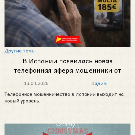
Другие темы
В Испании появилась новая
телефонная афера мошенники от
имени Endesa пугают «штрафом»
13.04.2026
Вадим
в 185 евро
Телефонное мошенничество в Испании выходит на
новый уровень.