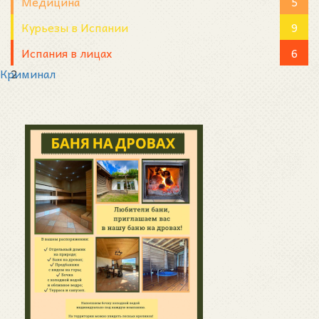
Медицина
5
Курьезы в Испании
9
Испания в лицах
6
Криминал
2