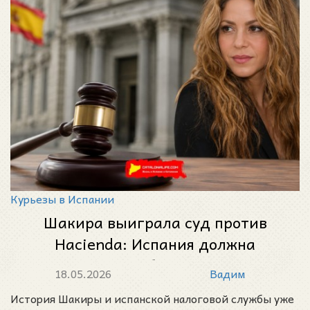
Курьезы в Испании
Шакира выиграла суд против
Hacienda: Испания должна
вернуть певице более 60 млн евро
18.05.2026
Вадим
История Шакиры и испанской налоговой службы уже