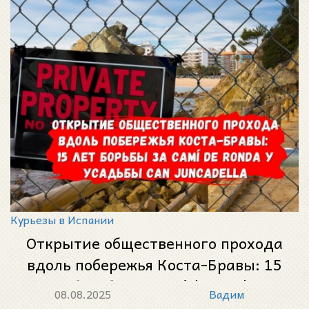
Курьезы в Испании
Открытие общественного прохода
вдоль побережья Коста-Бравы: 15
лет борьбы за Camí de Ronda у
08.08.2025
Вадим
усадьбы Can Juncadella