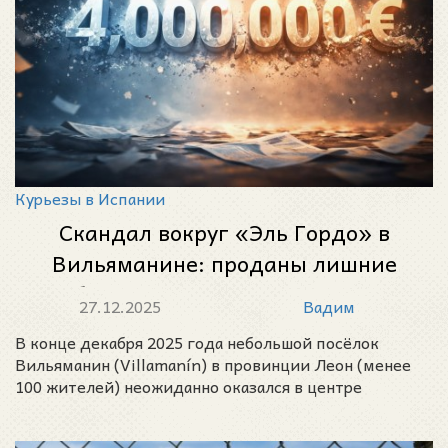
Курьезы в Испании
Скандал вокруг «Эль Гордо» в
Вильяманине: проданы лишние
билеты на 4 миллиона евро
27.12.2025
Вадим
В конце декабря 2025 года небольшой посёлок
Вильяманин (Villamanín) в провинции Леон (менее
100 жителей) неожиданно оказался в центре
громкого с