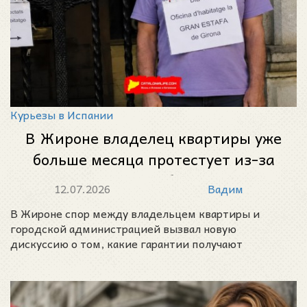
Курьезы в Испании
В Жироне владелец квартиры уже
больше месяца протестует из-за
пропавшей мебели после
12.07.2026
Вадим
социального найма
В Жироне спор между владельцем квартиры и
городской администрацией вызвал новую
дискуссию о том, какие гарантии получают
собственники, передающи