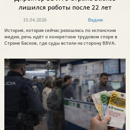
лишился работы после 22 лет
службы: суд признал законным
15.04.2026
Вадим
увольнение из-за карт на чужие
История, которая сейчас разошлась по испанским
имена и ставок
медиа, речь идёт о конкретном трудовом споре в
Стране Басков, где суды встали на сторону BBVA.