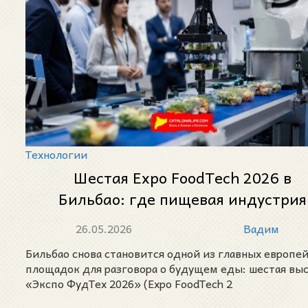
Технологии
Шестая Expo FoodTech 2026 в
Бильбао: где пищевая индустрия
встречается с искусственным
26.05.2026
Вадим
интеллектом, роботами и новым
Бильбао снова становится одной из главных европе
упаковочным будущим
площадок для разговора о будущем еды: шестая вы
«Экспо ФудТех 2026» (Expo FoodTech 2