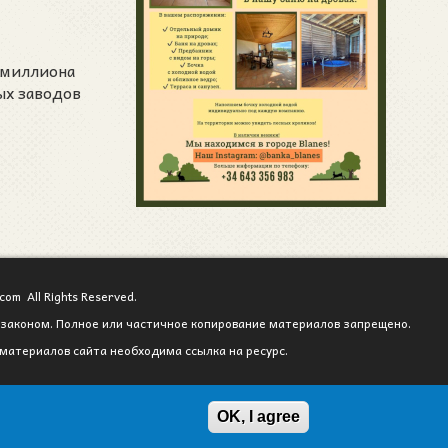
в
хой
 миллиона
ых заводов
com All Rights Reserved.
законом. Полное или частичное копирование материалов запрещено.
материалов сайта необходима ссылка на ресурс.
OK, I agree