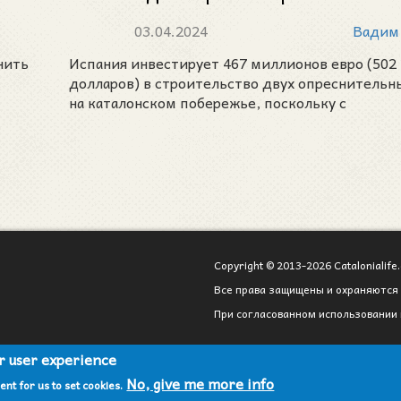
опреснительных заводов 
03.04.2024
Вадим
Каталонии для борьбы с засу
нить
Испания инвестирует 467 миллионов евро (502
долларов) в строительство двух опреснительн
на каталонском побережье, поскольку с
Copyright © 2013-2026 Catalonialife.
Все права защищены и охраняются 
При согласованном использовании 
ur user experience
No, give me more info
ent for us to set cookies.