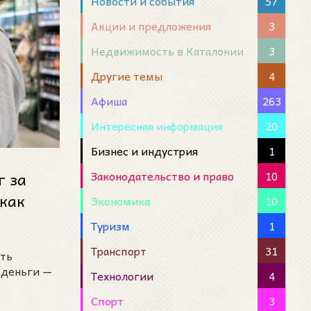
Новости и события
57
Акции и предложения
3
Недвижимость в Каталонии
3
Другие темы
4
Афиша
263
Интересная информация
20
Бизнес и индустрия
1
Законодательство и право
10
г за
 как
Экономика
10
 SDDR
Туризм
1
Транспорт
31
ать
 деньги —
Технологии
4
Спорт
3