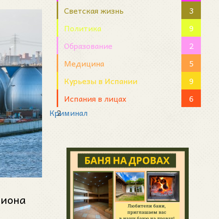
Светская жизнь
3
Политика
9
Образование
2
Медицина
5
Курьезы в Испании
9
Испания в лицах
6
Криминал
2
лиона