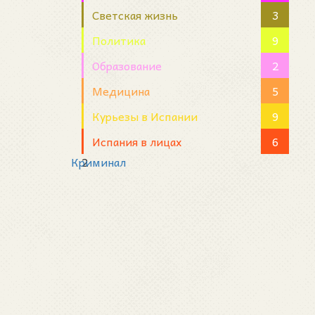
Светская жизнь
3
Политика
9
Образование
2
Медицина
5
Курьезы в Испании
9
Испания в лицах
6
Криминал
2