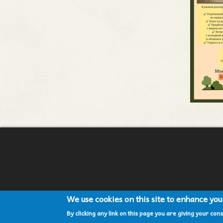
We use cookies on this site to enhance yo
By clicking any link on this page you are giving your cons