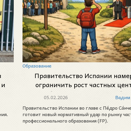
Образование
в
Правительство Испании наме
 и
ограничить рост частных цен
профобразования: в чём пробле
05.02.2026
Вадим
чему это приведёт
Правительство Испании во главе с Пе́дро Са́нч
ния.
готовит новый нормативный удар по рынку час
профессионального образования (FP).