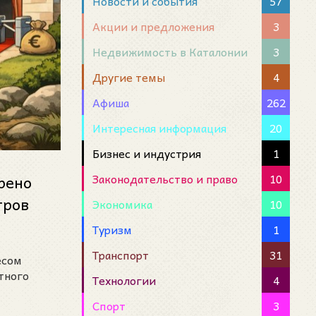
Новости и события
57
Акции и предложения
3
Недвижимость в Каталонии
3
Другие темы
4
Афиша
262
Интересная информация
20
Бизнес и индустрия
1
Законодательство и право
10
рено
тров
Экономика
10
ма и к
Туризм
1
Транспорт
31
есом
тного
Технологии
4
Спорт
3