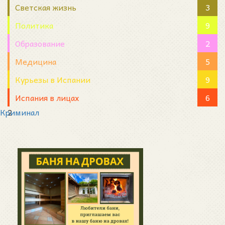
Светская жизнь
3
Политика
9
Образование
2
Медицина
5
Курьезы в Испании
9
Испания в лицах
6
Криминал
2