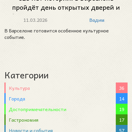
пройдёт день открытых дверей и
бесплатные концерты в комплексе
11.03.2026
Вадим
Сант-Пау (Recinto Modernista de
В Барселоне готовится особенное культурное
Sant Pau)
событие.
Категории
Культура
36
Города
14
Достопримечательности
19
Гастрономия
17
Новости и события
57