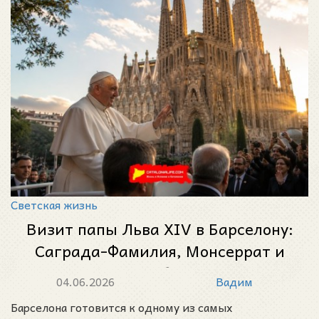
Светская жизнь
Визит папы Льва XIV в Барселону:
Саграда-Фамилия, Монсеррат и
историческая башня Иисуса
04.06.2026
Вадим
Христа
Барселона готовится к одному из самых