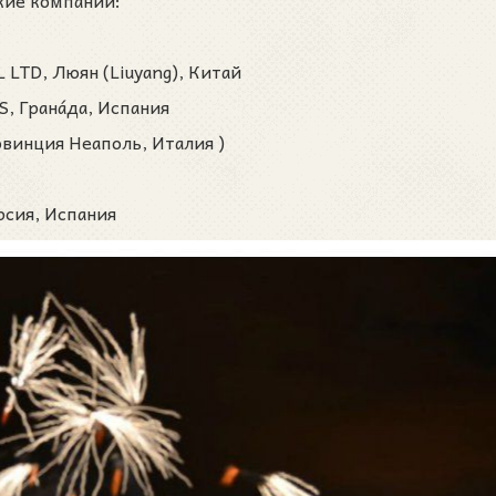
кие компании:
 LTD, Люян (Liuyang), Китай
, Грана́да, Испания
овинция Неаполь, Италия
)
рсия, Испания