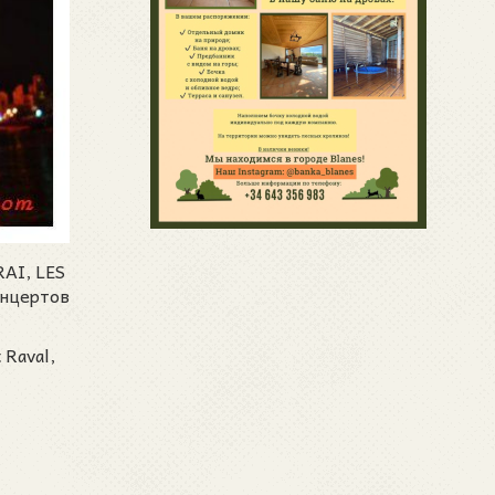
AI, LES
онцертов
 Raval,