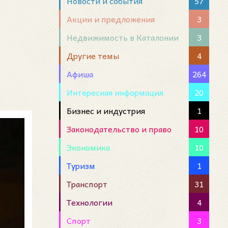
Новости и события
57
Акции и предложения
3
Недвижимость в Каталонии
3
Другие темы
4
Афиша
264
Интересная информация
20
Бизнес и индустрия
1
Законодательство и право
10
Экономика
10
Туризм
1
Транспорт
31
Технологии
4
Спорт
3