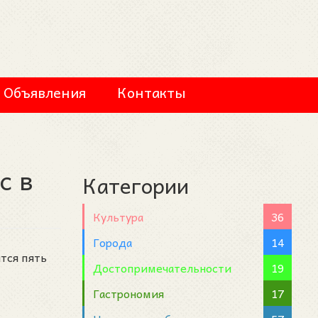
Объявления
Контакты
c в
Категории
Культура
36
Города
14
тся пять
Достопримечательности
19
Гастрономия
17