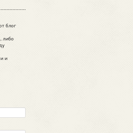
от блог
, либо
ду
и и