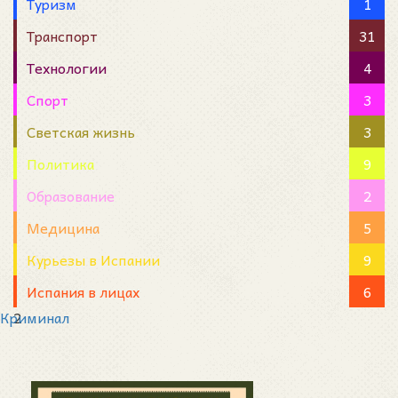
Туризм
1
Транспорт
31
Технологии
4
Спорт
3
Светская жизнь
3
Политика
9
Образование
2
Медицина
5
Курьезы в Испании
9
Испания в лицах
6
Криминал
2