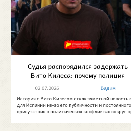
Судья распорядился задержать
Вито Килеса: почему полиция
искала известного политическог
02.07.2026
Вадим
и...
История с Вито Килесом стала заметной новость
для Испании из-за его публичности и постоянног
присутствия в политических конфликтах вокруг п