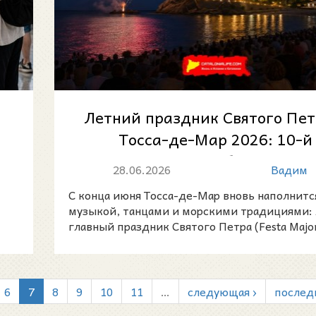
Летний праздник Святого Пет
Тосса-де-Мар 2026: 10-й
фестиваль румбы, морски
28.06.2026
Вадим
традиции...
С конца июня Тосса-де-Мар вновь наполнитс
музыкой, танцами и морскими традициями:
главный праздник Святого Петра (Festa Major
de
6
7
8
9
10
11
…
следующая ›
послед