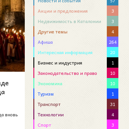
Новости и события
57
Акции и предложения
3
Недвижимость в Каталонии
3
Другие темы
4
Афиша
264
Интересная информация
20
Бизнес и индустрия
1
Законодательство и право
10
аде
Экономика
10
да
Туризм
1
о
Транспорт
31
Технологии
4
да вновь
Спорт
3