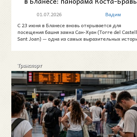
в Бланесе: панорама Коста-Брав
с высоты средневековой крепо...
01.07.2026
Вадим
С 23 июня в Бланесе вновь открывается для
посещения башня замка Сан-Хуан (Torre del Castell
Sant Joan) — одна из самых выразительных истор
Транспорт