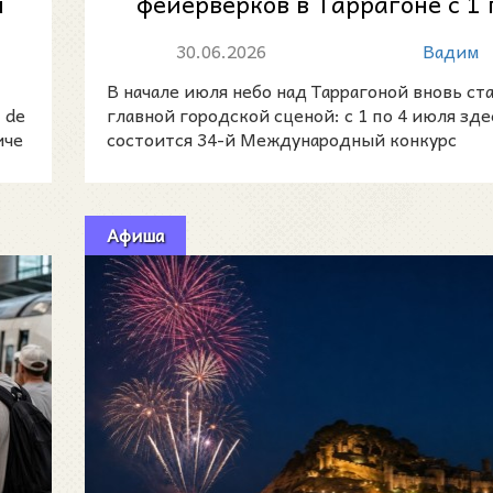
ы
фейерверков в Таррагоне с 1 
июля 2026 года
30.06.2026
Вадим
В начале июля небо над Таррагоной вновь ст
 de
главной городской сценой: с 1 по 4 июля зде
иче
состоится 34-й Международный конкурс
фейерверков «Г
Афиша