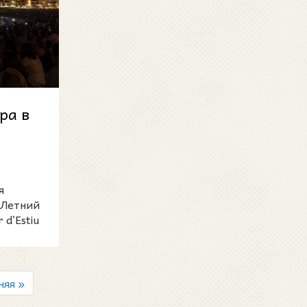
ра в
е
я
 Летний
 d’Estiu
няя »