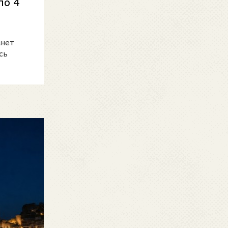
по 4
анет
сь