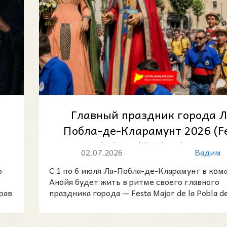
Главный праздник города Л
Побла-де-Кларамунт 2026 (F
о
Major de la Pobla de Claramunt)
02.07.2026
Вадим
ю
С 1 по 6 июля Ла-Побла-де-Кларамунт в ком
о
Анойя будет жить в ритме своего главного
рав
праздника города — Festa Major de la Pobla d
Claramunt 2