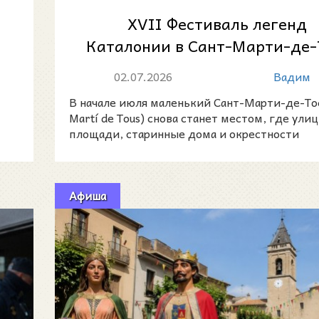
XVII Фестиваль легенд
Каталонии в Сант-Марти-де-
город, где оживают стары
02.07.2026
Вадим
истории
В начале июля маленький Сант-Марти-де-Тос
Martí de Tous) снова станет местом, где улиц
площади, старинные дома и окрестности
превращаютс
Афиша