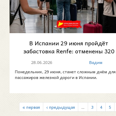
В Испании 29 июня пройдёт
забастовка Renfe: отменены 320
поездов, в Каталонии сократят
28.06.2026
Вадим
Rod...
Понедельник, 29 июня, станет сложным днём для
пассажиров железной дороги в Испании.
« первая
‹ предыдущая
…
3
4
5