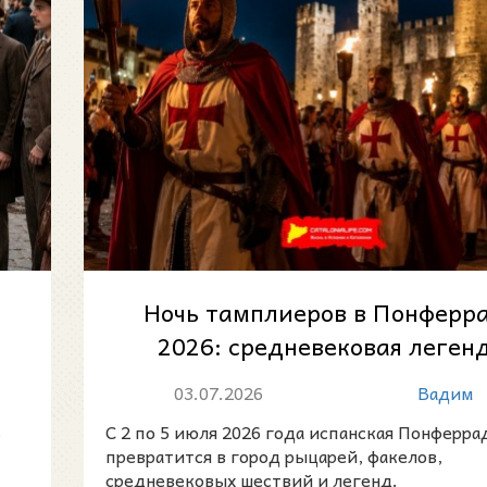
Ночь тамплиеров в Понферр
2026: средневековая леген
оживает у стен знаменитог
03.07.2026
Вадим
замка
ь
С 2 по 5 июля 2026 года испанская Понферра
превратится в город рыцарей, факелов,
средневековых шествий и легенд.