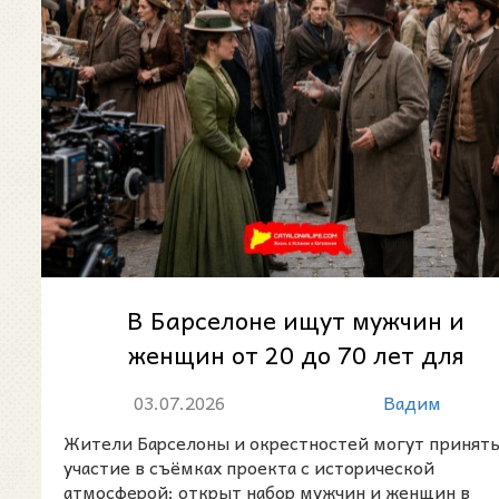
В Барселоне ищут мужчин и
женщин от 20 до 70 лет для
оплачиваемых съёмок в
03.07.2026
Вадим
историческом пр...
Жители Барселоны и окрестностей могут принят
участие в съёмках проекта с исторической
атмосферой: открыт набор мужчин и женщин в