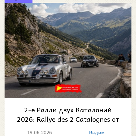
2-е Ралли двух Каталоний
2026: Rallye des 2 Catalognes от
Перпиньяна до Манресы
19.06.2026
Вадим