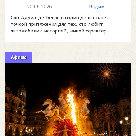
Бесос: 120 классических
20.06.2026
Вадим
машин у моря
Сан-Адриа-де-Бесос на один день станет
точкой притяжения для тех, кто любит
автомобили с историей, живой характер
техники прошлого века и атмосф
Афиша