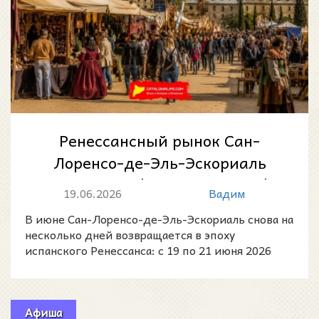
Ренессансный рынок Сан-
Лоренсо-де-Эль-Эскориаль
2026: Mercado Renacentista de
19.06.2026
Вадим
San Lorenzo...
В июне Сан-Лоренсо-де-Эль-Эскориаль снова на
несколько дней возвращается в эпоху
испанского Ренессанса: с 19 по 21 июня 2026
года в городе пройд
Афиша