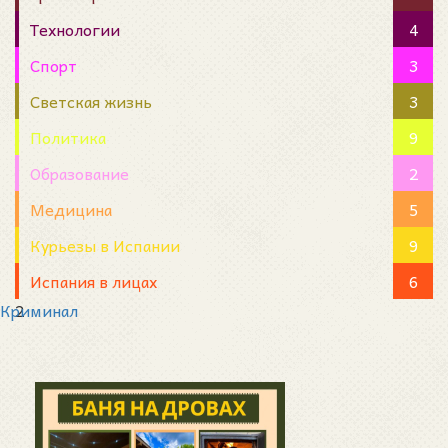
Технологии
4
Спорт
3
Светская жизнь
3
Политика
9
Образование
2
Медицина
5
Курьезы в Испании
9
Испания в лицах
6
Криминал
2