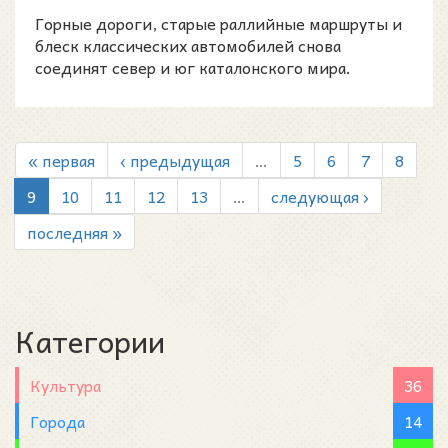
Горные дороги, старые раллийные маршруты и
блеск классических автомобилей снова
соединят север и юг каталонского мира.
« первая
‹ предыдущая
…
5
6
7
8
9
10
11
12
13
…
следующая ›
последняя »
Категории
Культура
36
Города
14