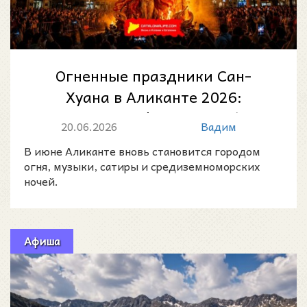
Огненные праздники Сан-
Хуана в Аликанте 2026:
Hogueras de San Juan /
20.06.2026
Вадим
Fogueres de Sant Joan...
В июне Аликанте вновь становится городом
огня, музыки, сатиры и средиземноморских
ночей.
Афиша