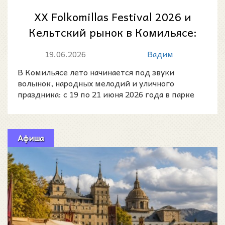
XX Folkomillas Festival 2026 и
Кельтский рынок в Комильясе:
программа, даты и концерты
19.06.2026
Вадим
В Комильясе лето начинается под звуки
волынок, народных мелодий и уличного
праздника: с 19 по 21 июня 2026 года в парке
дворца Собрельяно пройдё
Афиша