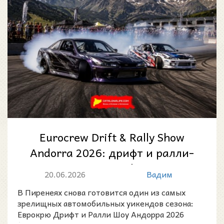
Eurocrew Drift & Rally Show
Andorra 2026: дрифт и ралли-
шоу на Circuit Andorra — Pas
20.06.2026
Вадим
d...
В Пиренеях снова готовится один из самых
зрелищных автомобильных уикендов сезона:
Еврокрю Дрифт и Ралли Шоу Андорра 2026