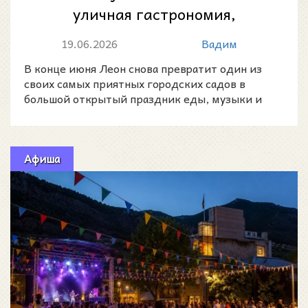
уличная гастрономия,
концерты и летняя атмосфера
19.06.2026
Вадим
в сердце Леона
В конце июня Леон снова превратит один из
своих самых приятных городских садов в
большой открытый праздник еды, музыки и
встреч.
Афиша