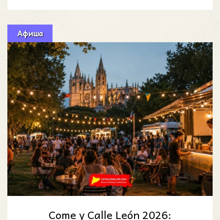
(Eurocrew Drift & R
Афиша
Come y Calle León 2026: