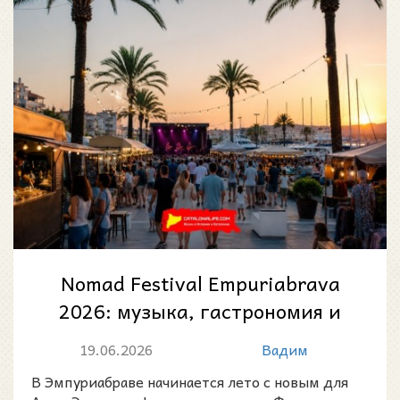
Nomad Festival Empuriabrava
2026: музыка, гастрономия и
летняя атмосфера у моря на
19.06.2026
Вадим
Коста-Б...
В Эмпуриабраве начинается лето с новым для