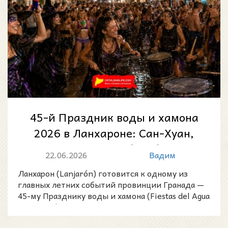
45-й Праздник воды и хамона
2026 в Ланхароне: Сан-Хуан,
шествие ведьм, барабаны и
22.06.2026
Вадим
«Водная...
Ланхарон (Lanjarón) готовится к одному из
главных летних событий провинции Гранада —
45-му Празднику воды и хамона (Fiestas del Agua
y del Jamón