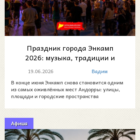
Праздник города Энкамп
2026: музыка, традиции и
летняя атмосфера в сердце
19.06.2026
Вадим
Андорры
В конце июня Энкамп снова становится одним
из самых оживлённых мест Андорры: улицы,
площади и городские пространства
наполняются музыкой, семейн
Афиша