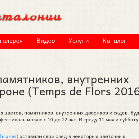
галерея
Видео
Услуги
Каталог
 памятников, внутренних
оне (Temps de Flors 2016
ка цветов, памятников, внутренних двориков и садов. Бу
стиваль можно с 10 до 22 час. В среду 11 мая и субботу 
.
hrones)
оставили свой след в некоторых цветочных