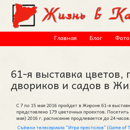
Перейти к основному содержанию
Главная
Блог
Фото
61-я выставка цветов,
двориков и садов в Жир
С 7 по 15 мая 2016 пройдет в Жироне 61-я выстав
представлено 179 цветочных проектов. Посетить фе
мая) 2016 г. расписание продлевается до 24 часов
Съёмки телесериала “Игра престолов” (Game of T