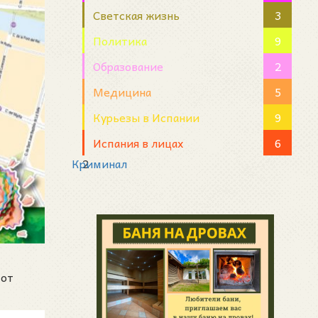
Светская жизнь
3
Политика
9
Образование
2
Медицина
5
Курьезы в Испании
9
Испания в лицах
6
Криминал
2
тот