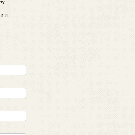
ду
и и