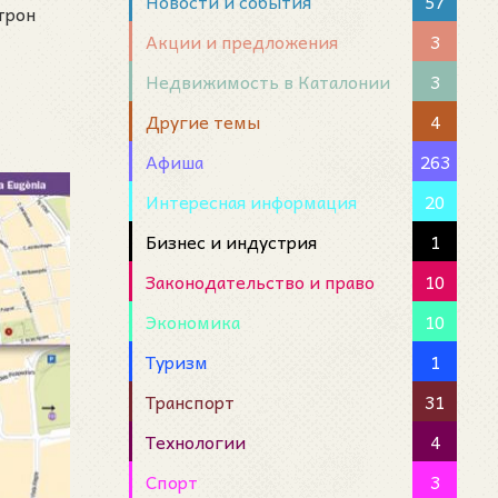
Новости и события
57
трон
Акции и предложения
3
Недвижимость в Каталонии
3
Другие темы
4
Афиша
263
Интересная информация
20
Бизнес и индустрия
1
Законодательство и право
10
Экономика
10
Туризм
1
Транспорт
31
Технологии
4
Спорт
3