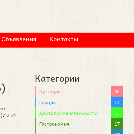
Объявления
Контакты
Категории
)
Культура
36
Города
14
дет
Достопримечательности
19
(7 и 14
Гастрономия
17