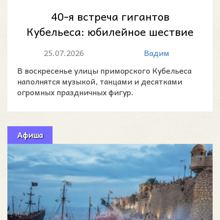
40-я встреча гигантов
Кубельеса: юбилейное шествие
каталонских великанов 26
25.07.2026
Вадим
июля 2026 года
В воскресенье улицы приморского Кубельеса
наполнятся музыкой, танцами и десятками
огромных праздничных фигур.
Афиша