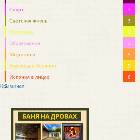
Спорт
3
Светская жизнь
3
Политика
9
Образование
2
Медицина
5
Курьезы в Испании
9
Испания в лицах
6
Криминал
2