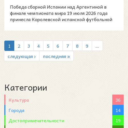
Hacienda
Победа сборной Испании над Аргентиной в
финале чемпионата мира 19 июля 2026 года
принесла Королевской испанской футбольной
федерации (Real Feder
1
2
3
4
5
6
7
8
9
…
следующая ›
последняя »
Категории
Культура
36
Города
14
Достопримечательности
19