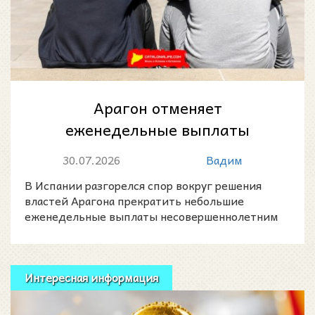
Арагон отменяет
еженедельные выплаты
несовершеннолетним
30.07.2026
Вадим
мигрантам в центрах опеки
В Испании разгорелся спор вокруг решения
властей Арагона прекратить небольшие
еженедельные выплаты несовершеннолетним
мигрантам, находящимся под
Интересная информация