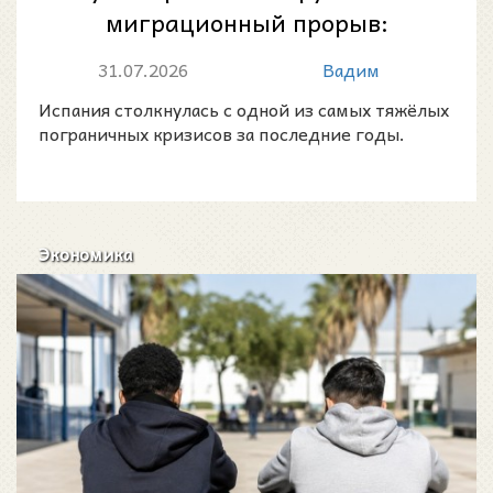
миграционный прорыв:
десятки тысяч человек
31.07.2026
Вадим
пересекли границу с...
Испания столкнулась с одной из самых тяжёлых
пограничных кризисов за последние годы.
Экономика