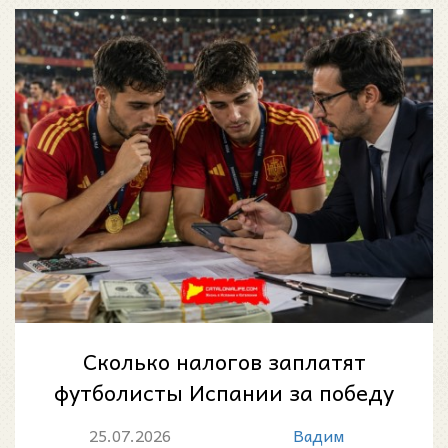
Сколько налогов заплатят
футболисты Испании за победу
на ЧМ-2026: расчёт США и
25.07.2026
Вадим