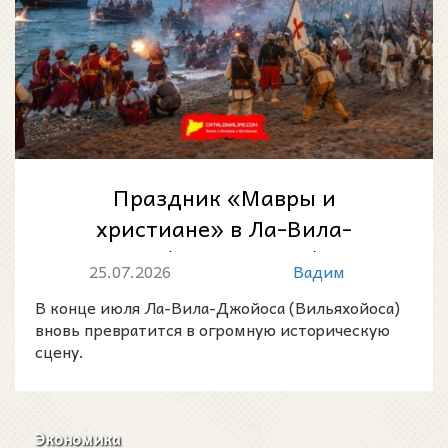
Праздник «Мавры и
христиане» в Ла-Вила-
Джойоса (Вильяхойоса) 2026:
25.07.2026
Вадим
морской десант, парады...
В конце июля Ла-Вила-Джойоса (Вильяхойоса)
вновь превратится в огромную историческую
сцену.
Экономика