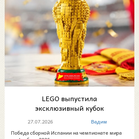
LEGO выпустила
эксклюзивный кубок
чемпионов мира в честь
27.07.2026
Вадим
победы Испании на ЧМ-2026
Победа сборной Испании на чемпионате мира