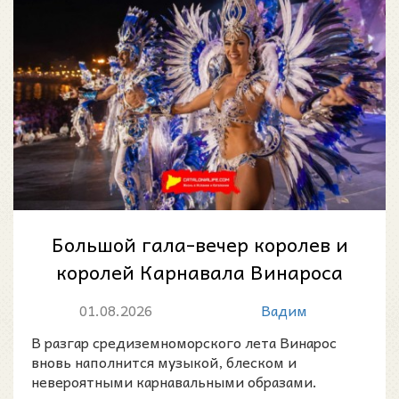
Большой гала-вечер королев и
королей Карнавала Винароса
2026: летняя ночь фантазии у
01.08.2026
Вадим
моря
В разгар средиземноморского лета Винарос
вновь наполнится музыкой, блеском и
невероятными карнавальными образами.