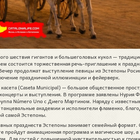
чного шествия гигантов и большеголовых кукол — традиц
тем состоится торжественная речь-приглашение к праздн
Вечер продолжат выступление певицы из Эстепоны Росио
лючение праздничной иллюминации и фейерверк.
касета (Caseta Municipal) — большое общественное прос
 концерты и выступления. В программе заявлены Нурия Ф
-группа Número Uno с Диего Мартином. Наряду с известны
 танцевальные академии и исполнители фламенко, благо
ой самой Эстепоны.
авных празднеств Эстепоны занимает семейный формат. 
е пройдут анимационная программа и магическое шоу, а
ам. Для гостей с повышенной чувствительностью к гром