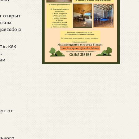
т открыт
сском
jaezado a
ть, как
,
ми
рт от
льного