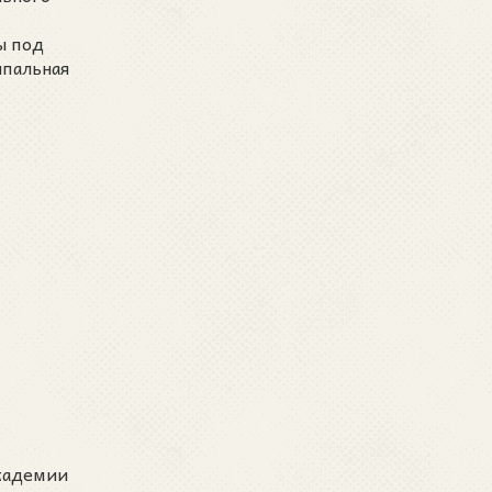
ы под
ипальная
Академии