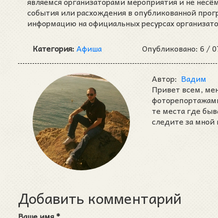
являемся организаторами мероприятия и не несё
события или расхождения в опубликованной про
информацию на официальных ресурсах организат
Категория:
Афиша
Опубликовано: 6 /
0
Автор:
Вадим
Привет всем, ме
фоторепортажами 
те места где быв
следите за мной 
Добавить комментарий
Ваше имя
*