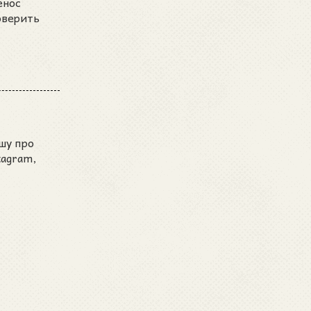
енос
оверить
шу про
tagram,