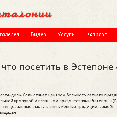
галерея
Видео
Услуги
Каталог
 что посетить в Эстепоне 
 Коста-дель-Соль станет центром большого летнего празд
Большой ярмаркой и главными празднествами Эстепоны (Fe
ты, танцевальные выступления, конные традиции, семейн
лощадке.