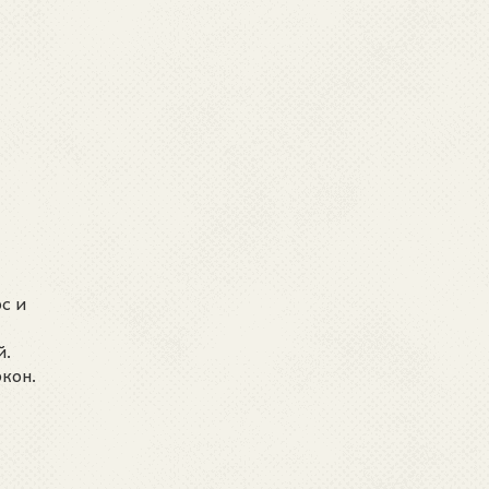
с и
й.
кон.