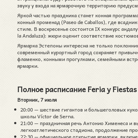
звуку у входа на ярмарочную территорию предусм
Яркой частью праздника станет конная программа
конный променад (Paseo de Caballos), где всадн
стиле. В воскресенье состоится IX конкурс андалу
la Andaluza): жюри оценит соответствие костюмо
Ярмарка Эстепоны интересна не только поклонник
современный курортный город сохраняет привычн
фламенко, конными прогулками, семейными встр
ярмарки.
Полное расписание Feria y Fiesta
Вторник, 7 июля
20:00 — шествие гигантов и большеголовых куко
школы Víctor de Serna.
21:00 — праздничная речь Антонио Хименеса и в
легкоатлетического стадиона, продолжение прос
22:30 — официальное открытие ярмарки, включ