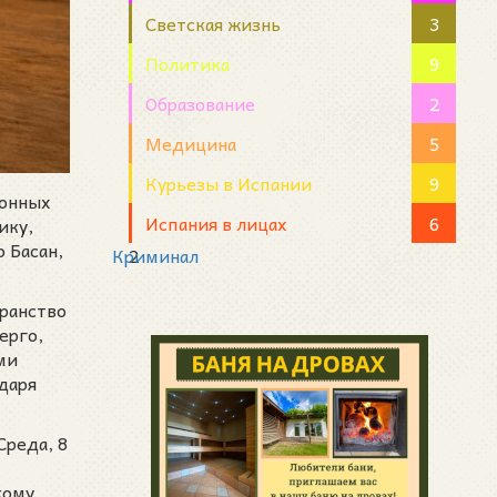
Светская жизнь
3
Политика
9
Образование
2
Медицина
5
Курьезы в Испании
9
ионных
Испания в лицах
6
ику,
 Басан,
Криминал
2
транство
ерго,
ми
даря
Среда, 8
кому