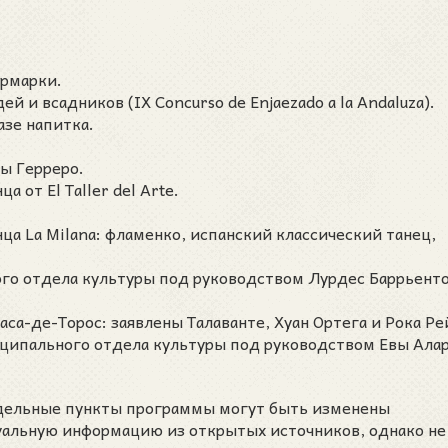
ярмарки.
й и всадников (IX Concurso de Enjaezado a la Andaluza).
азе напитка.
ы Герреро.
 от El Taller del Arte.
ца La Milana: фламенко, испанский классический танец,
го отдела культуры под руководством Лурдес Баррьенто
аса-де-Торос: заявлены Талаванте, Хуан Ортега и Рока Ре
ципального отдела культуры под руководством Евы Алар
тдельные пункты программы могут быть изменены
уальную информацию из открытых источников, однако не