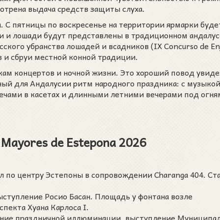
отрена выдача средств защиты слуха.
. С пятницы по воскресенье на территории ярмарки буде
ики и лошади будут представлены в традиционном андалу
сского убранства лошадей и всадников (IX Concurso de En
в и сбруи местной конной традиции.
ам концертов и ночной жизни. Это хороший повод увиде
ый для Андалусии ритм народного праздника: с музыкой
ечами в касетах и длинными летними вечерами под огня
s Mayores de Estepona 2026
л по центру Эстепоны в сопровождении Charanga 404. Ста
ыступление Росио Басан. Площадь у фонтана возле
пекта Хуана Карлоса I.
ение праздничной иллюминации, выступление Муниципа