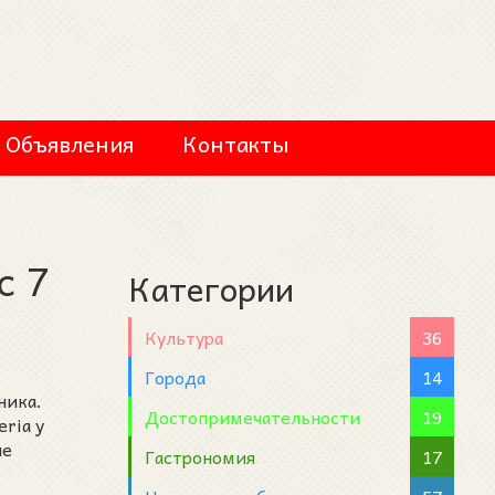
Объявления
Контакты
с 7
Категории
Культура
36
Города
14
ника.
Достопримечательности
19
ria y
ые
Гастрономия
17