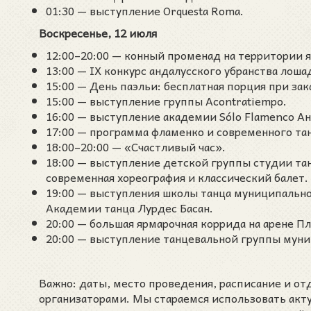
01:30 — выступление Orquesta Roma.
Воскресенье, 12 июля
12:00–20:00 — конный променад на территории 
13:00 — IX конкурс андалусского убранства лошаде
15:00 — День паэльи: бесплатная порция при зак
15:00 — выступление группы Acontratiempo.
16:00 — выступление академии Sólo Flamenco Ан
17:00 — программа фламенко и современного танца
18:00–20:00 — «Счастливый час».
18:00 — выступление детской группы студии тан
современная хореография и классический балет.
19:00 — выступления школы танца муниципально
Академии танца Лурдес Басан.
20:00 — большая ярмарочная коррида на арене Пл
20:00 — выступление танцевальной группы муни
Важно: даты, место проведения, расписание и о
организаторами. Мы стараемся использовать акт