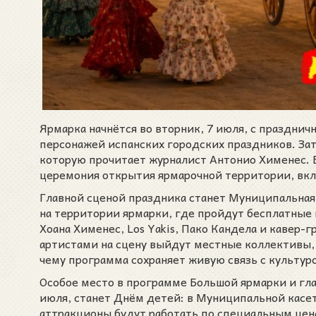
Ярмарка начнётся во вторник, 7 июля, с праздни
персонажей испанских городских праздников. За
которую прочитает журналист Антонио Хименес. 
церемония открытия ярмарочной территории, вк
Главной сценой праздника станет Муниципальная 
на территории ярмарки, где пройдут бесплатные
Хоана Хименес, Los Yakis, Пако Кандела и кавер
артистами на сцену выйдут местные коллективы,
чему программа сохраняет живую связь с культур
Особое место в программе Большой ярмарки и гл
июля, станет Днём детей: в Муниципальной касет
аттракционы будут работать по специальным цен