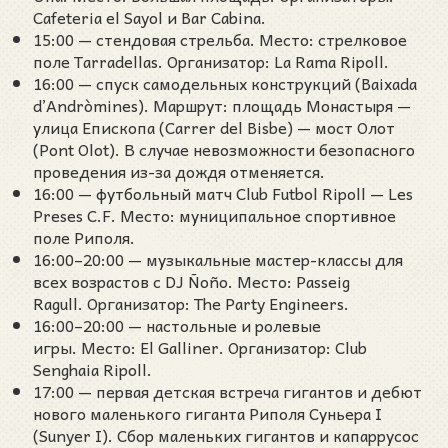
Cafeteria el Sayol и Bar Cabina.
15:00 — стендовая стрельба. Место: стрелковое
поле Tarradellas. Организатор: La Rama Ripoll.
16:00 — спуск самодельных конструкций (Baixada
d’Andròmines). Маршрут: площадь Монастыря —
улица Епископа (Carrer del Bisbe) — мост Олот
(Pont Olot). В случае невозможности безопасного
проведения из-за дождя отменяется.
16:00 — футбольный матч Club Futbol Ripoll — Les
Preses C.F. Место: муниципальное спортивное
поле Риполя.
16:00–20:00 — музыкальные мастер-классы для
всех возрастов с DJ Ñoño. Место: Passeig
Ragull. Организатор: The Party Engineers.
16:00–20:00 — настольные и ролевые
игры. Место: El Galliner. Организатор: Club
Senghaia Ripoll.
17:00 — первая детская встреча гигантов и дебют
нового маленького гиганта Риполя Суньера I
(Sunyer I). Сбор маленьких гигантов и капаррусос