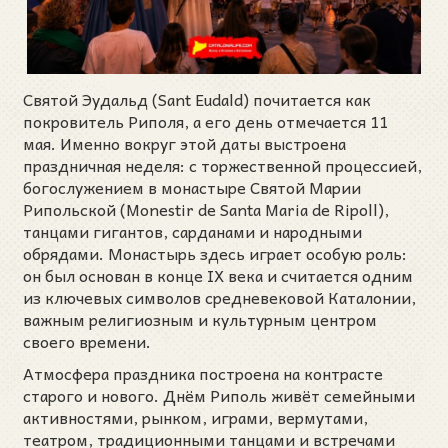
Святой Эудальд (Sant Eudald) почитается как
покровитель Риполя, а его день отмечается 11
мая. Именно вокруг этой даты выстроена
праздничная неделя: с торжественной процессией,
богослужением в монастыре Святой Марии
Рипольской (Monestir de Santa Maria de Ripoll),
танцами гигантов, сарданами и народными
обрядами. Монастырь здесь играет особую роль:
он был основан в конце IX века и считается одним
из ключевых символов средневековой Каталонии,
важным религиозным и культурным центром
своего времени.
Атмосфера праздника построена на контрасте
старого и нового. Днём Риполь живёт семейными
активностями, рынком, играми, вермутами,
театром, традиционными танцами и встречами