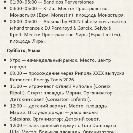
01:30–03:00 — Bandidos Perversiones
03:30–05:00 — K-Zu. Место: Пространство
Монастыря (Espai Monestir), площадь Монастыря.
00:00–05:00 — Abismal by FCKN Labels: ночь makina
и hard trance с DJ Paranoyd & Garcix, Selvix &
Kpell. Место: Пространство Лиры (Espai La Lira),
площадь Лиры.
Суббота, 9 мая
Утро — еженедельный рынок. Место: центр
города.
09:30 — прохождение через Риполь XXIX выпуска
Remences Energy Tools 2026.
11:00 — игра-квест «Узнай Риполь» (Coneix
Ripoll). Старт: площадь Мэрии. Организатор:
Детский совет (Consistori Infantil).
12:00 — детский вермут. Место: площадь
Мэрии. В случае дождя — двор школы
Salesians. Организатор: Детский совет.
12:00 — электронный вермут с Toni Domingo и
Ulla. Место: Большая площадь. Организаторы: