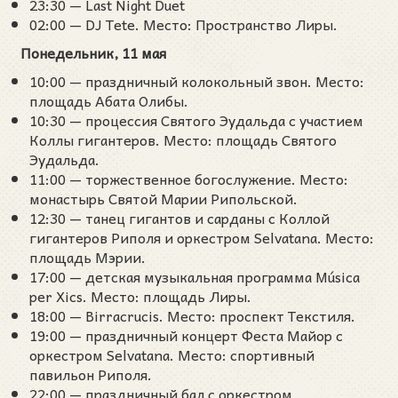
23:30 — Last Night Duet
02:00 — DJ Tete. Место: Пространство Лиры.
Понедельник, 11 мая
10:00 — праздничный колокольный звон. Место:
площадь Абата Олибы.
10:30 — процессия Святого Эудальда с участием
Коллы гигантеров. Место: площадь Святого
Эудальда.
11:00 — торжественное богослужение. Место:
монастырь Святой Марии Рипольской.
12:30 — танец гигантов и сарданы с Коллой
гигантеров Риполя и оркестром Selvatana. Место:
площадь Мэрии.
17:00 — детская музыкальная программа Música
per Xics. Место: площадь Лиры.
18:00 — Birracrucis. Место: проспект Текстиля.
19:00 — праздничный концерт Феста Майор с
оркестром Selvatana. Место: спортивный
павильон Риполя.
22:00 — праздничный бал с оркестром