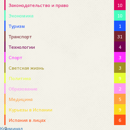
Законодательство и право
10
Экономика
10
Туризм
1
Транспорт
31
Технологии
4
Спорт
3
Светская жизнь
3
Политика
9
Образование
2
Медицина
5
Курьезы в Испании
9
Испания в лицах
6
Криминал
2