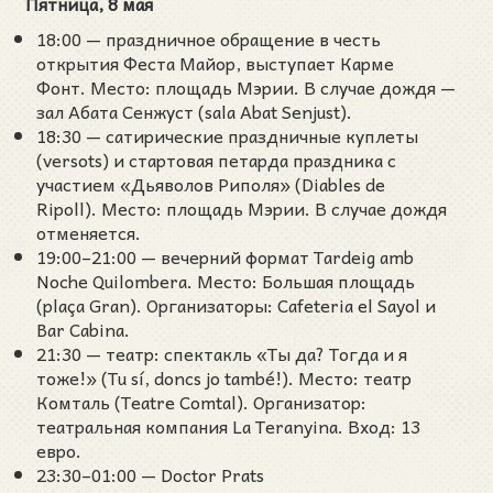
Пятница, 8 мая
18:00 — праздничное обращение в честь
открытия Феста Майор, выступает Карме
Фонт. Место: площадь Мэрии. В случае дождя —
зал Абата Сенжуст (sala Abat Senjust).
18:30 — сатирические праздничные куплеты
(versots) и стартовая петарда праздника с
участием «Дьяволов Риполя» (Diables de
Ripoll). Место: площадь Мэрии. В случае дождя
отменяется.
19:00–21:00 — вечерний формат Tardeig amb
Noche Quilombera. Место: Большая площадь
(plaça Gran). Организаторы: Cafeteria el Sayol и
Bar Cabina.
21:30 — театр: спектакль «Ты да? Тогда и я
тоже!» (Tu sí, doncs jo també!). Место: театр
Комталь (Teatre Comtal). Организатор:
театральная компания La Teranyina. Вход: 13
евро.
23:30–01:00 — Doctor Prats