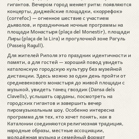
гигантов. Вечером город меняет ритм: появляются
концерты, диджейские площадки, «коррефок»
(correfoc) — огненное шествие с участием
дьяволов, и праздничные ночные программы на
площади Монастыря (plaça del Monestir), площади
Лиры (plaça de la Lira) и прогулочной зоне Рагуль
(Passeig Ragull).
Для жителей Риполя это праздник идентичности и
памяти, а для гостей — хороший повод увидеть
каталонскую городскую культуру без музейной
дистанции. Здесь можно за один день пройти от
средневекового монастыря до живой площади с
музыкой, увидеть танец гвоздик (Dansa dels
Clavells), услышать сарданы, посмотреть на
городских гигантов и завершить вечер
пиромузыкальным шоу. Особенно интересна
программа для тех, кто хочет понять, как в
Каталонии соединяются религиозная традиция,
народные образы, местные ассоциации,
молодёжная музыка и семейный формат