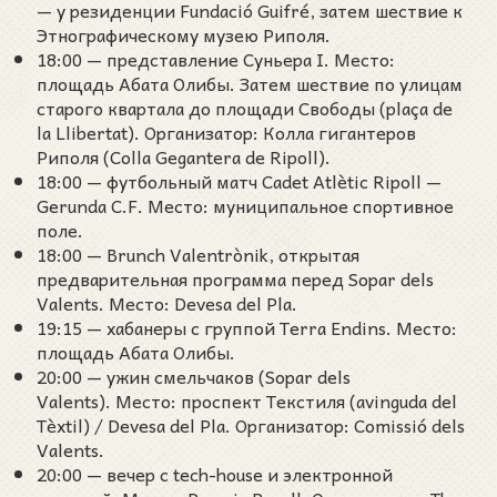
— у резиденции Fundació Guifré, затем шествие к
Этнографическому музею Риполя.
18:00 — представление Суньера I. Место:
площадь Абата Олибы. Затем шествие по улицам
старого квартала до площади Свободы (plaça de
la Llibertat). Организатор: Колла гигантеров
Риполя (Colla Gegantera de Ripoll).
18:00 — футбольный матч Cadet Atlètic Ripoll —
Gerunda C.F. Место: муниципальное спортивное
поле.
18:00 — Brunch Valentrònik, открытая
предварительная программа перед Sopar dels
Valents. Место: Devesa del Pla.
19:15 — хабанеры с группой Terra Endins. Место:
площадь Абата Олибы.
20:00 — ужин смельчаков (Sopar dels
Valents). Место: проспект Текстиля (avinguda del
Tèxtil) / Devesa del Pla. Организатор: Comissió dels
Valents.
20:00 — вечер с tech-house и электронной