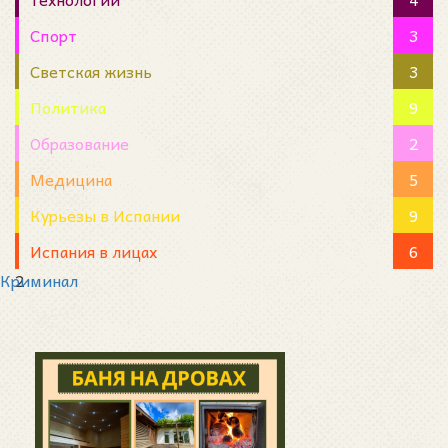
Спорт
3
Светская жизнь
3
Политика
9
Образование
2
Медицина
5
Курьезы в Испании
9
Испания в лицах
6
Криминал
2