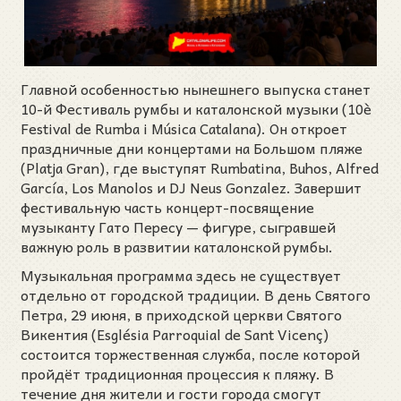
Главной особенностью нынешнего выпуска станет
10-й Фестиваль румбы и каталонской музыки (10è
Festival de Rumba i Música Catalana). Он откроет
праздничные дни концертами на Большом пляже
(Platja Gran), где выступят Rumbatina, Buhos, Alfred
García, Los Manolos и DJ Neus Gonzalez. Завершит
фестивальную часть концерт-посвящение
музыканту Гато Пересу — фигуре, сыгравшей
важную роль в развитии каталонской румбы.
Музыкальная программа здесь не существует
отдельно от городской традиции. В день Святого
Петра, 29 июня, в приходской церкви Святого
Викентия (Església Parroquial de Sant Vicenç)
состоится торжественная служба, после которой
пройдёт традиционная процессия к пляжу. В
течение дня жители и гости города смогут