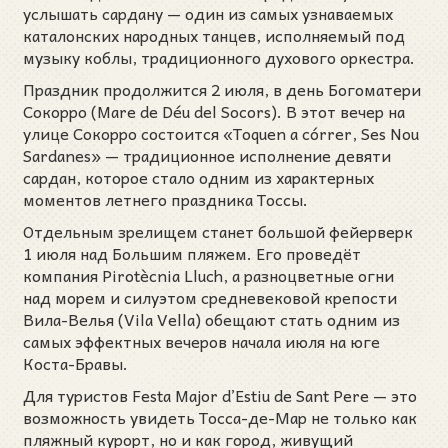
услышать сардану — один из самых узнаваемых
каталонских народных танцев, исполняемый под
музыку коблы, традиционного духового оркестра.
Праздник продолжится 2 июля, в день Богоматери
Сокорро (Mare de Déu del Socors). В этот вечер на
улице Сокорро состоится «Toquen a córrer, Ses Nou
Sardanes» — традиционное исполнение девяти
сардан, которое стало одним из характерных
моментов летнего праздника Тоссы.
Отдельным зрелищем станет большой фейерверк
1 июля над Большим пляжем. Его проведёт
компания Pirotècnia Lluch, а разноцветные огни
над морем и силуэтом средневековой крепости
Вила-Велья (Vila Vella) обещают стать одним из
самых эффектных вечеров начала июля на юге
Коста-Бравы.
Для туристов Festa Major d’Estiu de Sant Pere — это
возможность увидеть Тосса-де-Мар не только как
пляжный курорт, но и как город, живущий