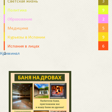
Светская жизнь
3
Политика
9
Образование
2
Медицина
5
Курьезы в Испании
9
Испания в лицах
6
Криминал
2