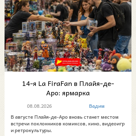
14-я La FiraFan в Плайя-де-
Аро: ярмарка
коллекционирования и поп-
08.08.2026
Вадим
культуры на Коста-Браве
В августе Плайя-де-Аро вновь станет местом
встречи поклонников комиксов, кино, видеоигр
и ретрокультуры.