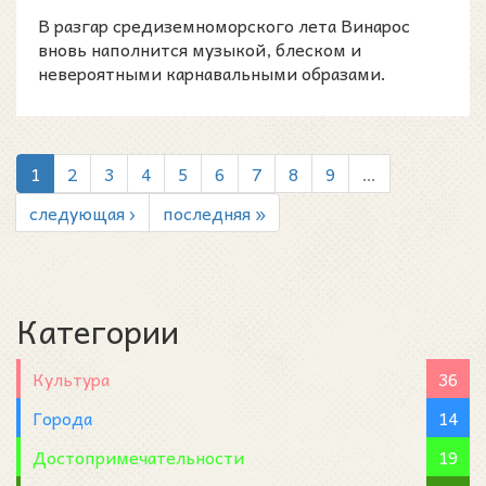
моря
В разгар средиземноморского лета Винарос
вновь наполнится музыкой, блеском и
невероятными карнавальными образами.
1
2
3
4
5
6
7
8
9
…
следующая ›
последняя »
Категории
Культура
36
Города
14
Достопримечательности
19