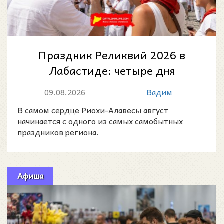
Праздник Реликвий 2026 в
Лабастиде: четыре дня
традиций, вина, музыки и
09.08.2026
Вадим
народных гуляний
В самом сердце Риохи-Алавесы август
начинается с одного из самых самобытных
праздников региона.
Афиша