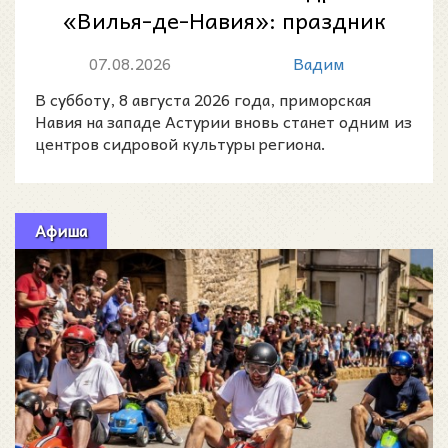
«Вилья-де-Навия»: праздник
астурийской сидровой
07.08.2026
Вадим
культуры 8 августа 20...
В субботу, 8 августа 2026 года, приморская
Навия на западе Астурии вновь станет одним из
центров сидровой культуры региона.
Афиша