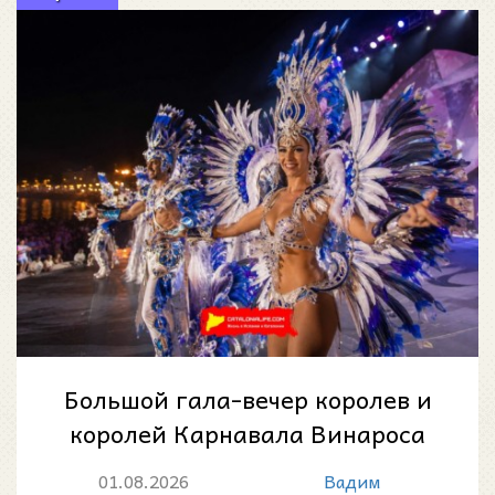
Большой гала-вечер королев и
королей Карнавала Винароса
2026: летняя ночь фантазии у
01.08.2026
Вадим