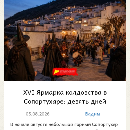
XVI Ярмарка колдовства в
Сопортухаре: девять дней
магии, легенд и народных
05.08.2026
Вадим
традиций
В начале августа небольшой горный Сопортухар