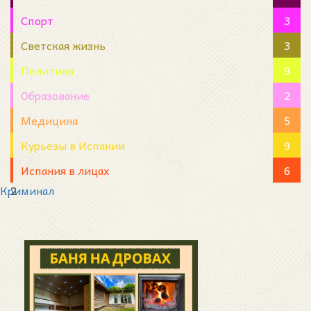
Спорт
3
Светская жизнь
3
Политика
9
Образование
2
Медицина
5
Курьезы в Испании
9
Испания в лицах
6
Криминал
2