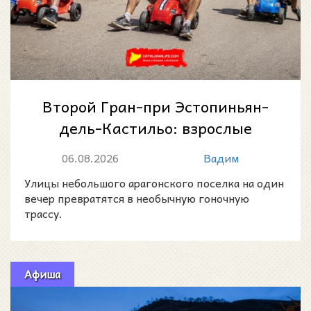
Второй Гран-при Эстопиньян-
дель-Кастильо: взрослые
устроят скоростной спуск на
06.08.2026
Вадим
детских маш...
Улицы небольшого арагонского поселка на один
вечер превратятся в необычную гоночную
трассу.
Афиша