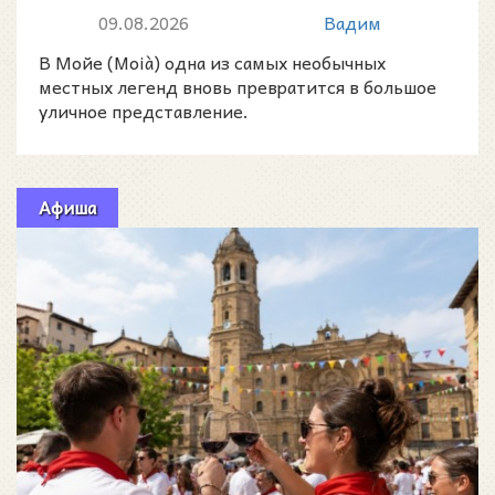
улицах города 10 и 11 августа
09.08.2026
Вадим
2026 го...
В Мойе (Moià) одна из самых необычных
местных легенд вновь превратится в большое
уличное представление.
Афиша