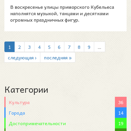
июля 2026 года
В воскресенье улицы приморского Кубельеса
наполнятся музыкой, танцами и десятками
огромных праздничных фигур.
1
2
3
4
5
6
7
8
9
…
следующая ›
последняя »
Категории
Культура
36
Города
14
Достопримечательности
19