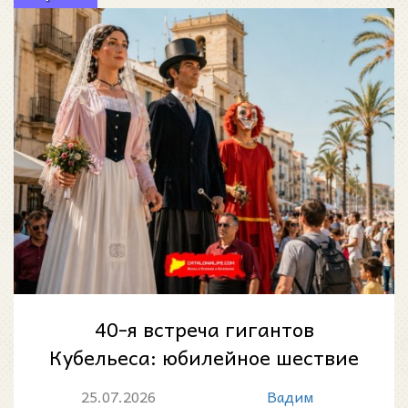
40-я встреча гигантов
Кубельеса: юбилейное шествие
каталонских великанов 26
25.07.2026
Вадим