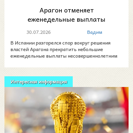
Арагон отменяет
еженедельные выплаты
несовершеннолетним
30.07.2026
Вадим
мигрантам в центрах опеки
В Испании разгорелся спор вокруг решения
властей Арагона прекратить небольшие
еженедельные выплаты несовершеннолетним
мигрантам, находящимся под
Интересная информация