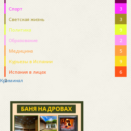
Спорт
3
Светская жизнь
3
Политика
9
Образование
2
Медицина
5
Курьезы в Испании
9
Испания в лицах
6
Криминал
2