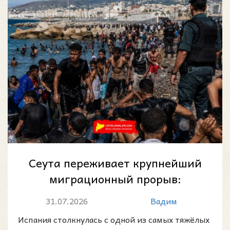
Сеута переживает крупнейший
миграционный прорыв:
десятки тысяч человек
31.07.2026
Вадим
пересекли границу с...
Испания столкнулась с одной из самых тяжёлых