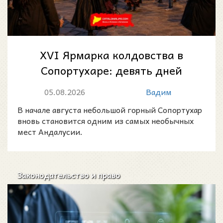
XVI Ярмарка колдовства в
Сопортухаре: девять дней
магии, легенд и народных
05.08.2026
Вадим
традиций
В начале августа небольшой горный Сопортухар
вновь становится одним из самых необычных
мест Андалусии.
Законодательство и право