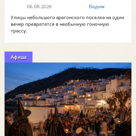
устроят скоростной спуск на
06.08.2026
Вадим
детских маш...
Улицы небольшого арагонского поселка на один
вечер превратятся в необычную гоночную
трассу.
Афиша