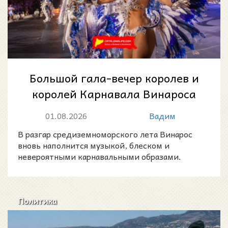
Большой гала-вечер королев и
королей Карнавала Винароса
2026: летняя ночь фантазии у
01.08.2026
Вадим
моря
В разгар средиземноморского лета Винарос
вновь наполнится музыкой, блеском и
невероятными карнавальными образами.
Политика