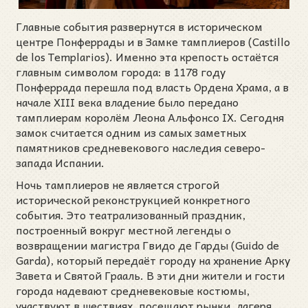
Главные события развернутся в историческом
центре Понферрады и в Замке тамплиеров (Castillo
de los Templarios). Именно эта крепость остаётся
главным символом города: в 1178 году
Понферрада перешла под власть Ордена Храма, а в
начале XIII века владение было передано
тамплиерам королём Леона Альфонсо IX. Сегодня
замок считается одним из самых заметных
памятников средневекового наследия северо-
запада Испании.
Ночь тамплиеров не является строгой
исторической реконструкцией конкретного
события. Это театрализованный праздник,
построенный вокруг местной легенды о
возвращении магистра Гвидо де Гарды (Guido de
Garda), который передаёт городу на хранение Арку
Завета и Святой Грааль. В эти дни жители и гости
города надевают средневековые костюмы,
участвуют в шествиях, посещают рынки, лагеря