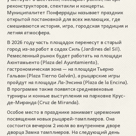
реконструкторов, спектакли и концерты.
Муниципалитет Понферрады называет праздник
открытой постановкой для всех желающих, где
смешиваются история, игра, городская традиция и
летняя атмосфера.
В 2026 году часть площадок перенесут в старый
город из-за работ в садах Силь (Jardines del Sil).
Ремесленный рынок будет работать на площади
Аюнтамьенто (Plaza del Ayuntamiento),
гастрономическая зона — на площади Тьерно
Гальван (Plaza Tierno Galván), а рыцарские игры
пройдут на площади Ла-Энсина (Plaza de la Encina).
В программе также появятся средневековые
турниры и конные выступления на парковке Крус-
де-Миранда (Cruz de Miranda).
Особое место в празднике занимает церемония
посвящения новых рыцарей-тамплиеров. Она
состоится вечером 2 июля во внутреннем дворе
дворца Замка тамплиеров. На следующий день