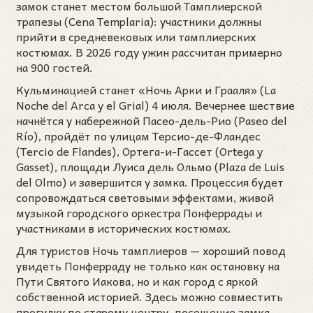
замок станет местом большой Тамплиерской
трапезы (Cena Templaria): участники должны
прийти в средневековых или тамплиерских
костюмах. В 2026 году ужин рассчитан примерно
на 900 гостей.
Кульминацией станет «Ночь Арки и Грааля» (La
Noche del Arca y el Grial) 4 июля. Вечернее шествие
начнётся у набережной Пасео-дель-Рио (Paseo del
Río), пройдёт по улицам Терсио-де-Фландес
(Tercio de Flandes), Ортега-и-Гассет (Ortega y
Gasset), площади Луиса дель Ольмо (Plaza de Luis
del Olmo) и завершится у замка. Процессия будет
сопровождаться световыми эффектами, живой
музыкой городского оркестра Понферрады и
участниками в исторических костюмах.
Для туристов Ночь тамплиеров — хороший повод
увидеть Понферраду не только как остановку на
Пути Святого Иакова, но и как город с яркой
собственной историей. Здесь можно совместить
прогулку по старому центру, посещение замка,