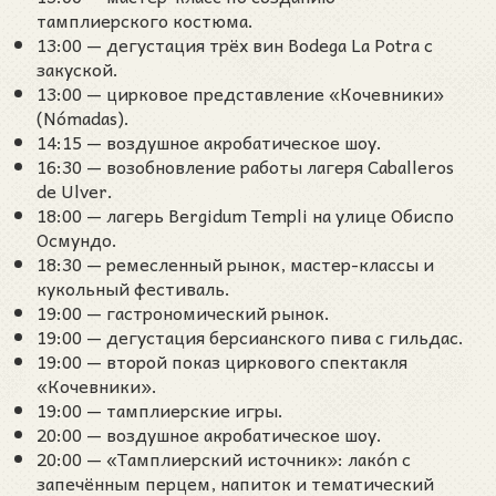
тамплиерского костюма.
13:00 — дегустация трёх вин Bodega La Potra с
закуской.
13:00 — цирковое представление «Кочевники»
(Nómadas).
14:15 — воздушное акробатическое шоу.
16:30 — возобновление работы лагеря Caballeros
de Ulver.
18:00 — лагерь Bergidum Templi на улице Обиспо
Осмундо.
18:30 — ремесленный рынок, мастер-классы и
кукольный фестиваль.
19:00 — гастрономический рынок.
19:00 — дегустация берсианского пива с гильдас.
19:00 — второй показ циркового спектакля
«Кочевники».
19:00 — тамплиерские игры.
20:00 — воздушное акробатическое шоу.
20:00 — «Тамплиерский источник»: лакón с
запечённым перцем, напиток и тематический