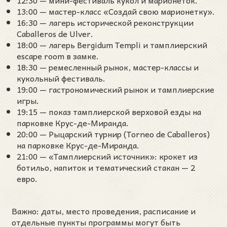
12:30 — мини-фестиваль кукол и марионеток.
13:00 — мастер-класс «Создай свою марионетку».
16:30 — лагерь исторической реконструкции
Caballeros de Ulver.
18:00 — лагерь Bergidum Templi и тамплиерский
escape room в замке.
18:30 — ремесленный рынок, мастер-классы и
кукольный фестиваль.
19:00 — гастрономический рынок и тамплиерские
игры.
19:15 — показ тамплиерской верховой езды на
парковке Крус-де-Миранда.
20:00 — Рыцарский турнир (Torneo de Caballeros)
на парковке Крус-де-Миранда.
21:00 — «Тамплиерский источник»: крокет из
ботильо, напиток и тематический стакан — 2
евро.
Важно: даты, место проведения, расписание и
отдельные пункты программы могут быть