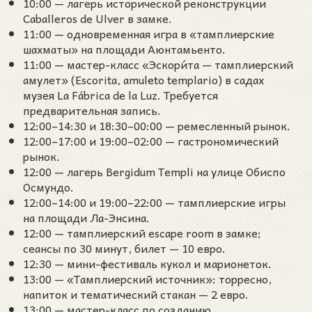
10:00 — лагерь исторической реконструкции
Caballeros de Ulver в замке.
11:00 — одновременная игра в «тамплиерские
шахматы» на площади Аюнтамьенто.
11:00 — мастер-класс «Эскори́та — тамплиерский
амулет» (Escorita, amuleto templario) в садах
музея La Fábrica de la Luz. Требуется
предварительная запись.
12:00–14:30 и 18:30–00:00 — ремесленный рынок.
12:00–17:00 и 19:00–02:00 — гастрономический
рынок.
12:00 — лагерь Bergidum Templi на улице Обиспо
Осмундо.
12:00–14:00 и 19:00–22:00 — тамплиерские игры
на площади Ла-Энсина.
12:00 — тамплиерский escape room в замке;
сеансы по 30 минут, билет — 10 евро.
12:30 — мини-фестиваль кукол и марионеток.
13:00 — «Тамплиерский источник»: торресно,
напиток и тематический стакан — 2 евро.
13:00 — мастер-класс по созданию