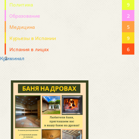
Политика
9
Образование
2
Медицина
5
Курьезы в Испании
9
Испания в лицах
6
Криминал
2