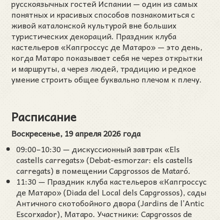
русскоязычных гостей Испании — один из самых
понятных и красивых способов познакомиться с
живой каталонской культурой вне больших
туристических декораций. Праздник клуба
кастельеров «Капгроссус де Матаро» — это день,
когда Матаро показывает себя не через открытки
и маршруты, а через людей, традицию и редкое
умение строить общее буквально плечом к плечу.
Расписание
Воскресенье, 19 апреля 2026 года
09:00–10:30 — дискуссионный завтрак «Els
castells carregats» (Debat-esmorzar: els castells
carregats) в помещении Capgrossos de Mataró.
11:30 — Праздник клуба кастельеров «Капгроссус
де Матаро» (Diada del Local dels Capgrossos), сады
Античного скотобойного двора (Jardins de l’Antic
Escorxador), Матаро. Участники: Capgrossos de