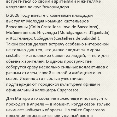
встретиться со своими зрителями и жителями
кварталов вокруг Эскоршадора.
В 2026 году вместе с хозяевами площадки
выступят Молодая команда кастельеров
Барселоны (Colla Castellera Jove de Barcelona),
Мойшигангерс Игуалады (Moixiganguers d’Igualada)
и Кастельерс Сабаделя (Castellers de Sabadell).
Такой состав делает встречу особенно интересной
не только для тех, кто давно следит за миром
castells — каталонских башен из людей, — но и для
обычных зрителей. В одном пространстве
соберутся сразу несколько сильных коллективов с
разным стилем, своей школой и амбициями на
сезон. Именно этот состав участников
подтверждают городская культурная афиша и
официальный календарь Capgrossos.
Для Матаро это событие важно ещё и потому, что
проходит в апреле — в момент, когда сезон только
начинает набирать обороты. На сайте Capgrossos
праздник описывается как удачный вход в