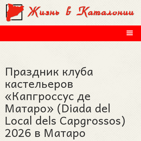
Перейти к основному содержанию
Праздник клуба
кастельеров
«Капгроссус де
Матаро» (Diada del
Local dels Capgrossos)
2026 в Матаро