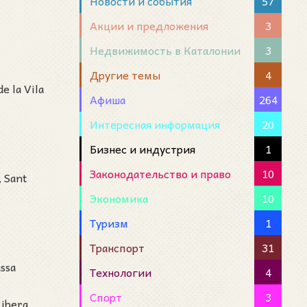
Новости и события
57
Акции и предложения
3
Недвижимость в Каталонии
3
Другие темы
4
e la Vila
Афиша
264
Интересная информация
20
Бизнес и индустрия
1
Законодательство и право
10
, Sant
Экономика
10
Туризм
1
Транспорт
31
assa
Технологии
4
Спорт
3
Ribera