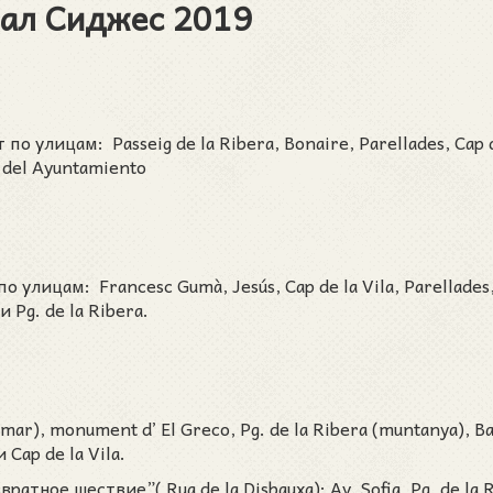
ал Сиджес 2019
 улицам: Passeig de la Ribera, Bonaire, Parellades, Cap d
 del Ayuntamiento
 по улицам: Francesc Gumà, Jesús, Cap de la Vila, Parellades
и Pg. de la Ribera.
(mar), monument d’ El Greco, Pg. de la Ribera (muntanya), B
 Cap de la Vila.
тное шествие”( Rua de la Disbauxa): Av. Sofia, Pg. de la 