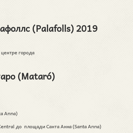
фоллс (Palafolls)
2019
 центре города
аро (Mataró)
ta Anna)
Central до площади Санта Анна (Santa Anna)