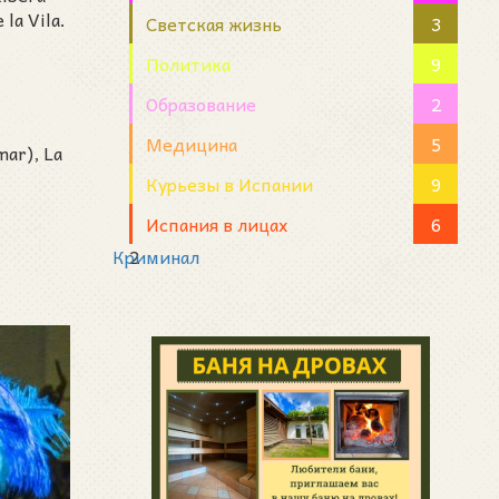
la Vila.
Светская жизнь
3
Политика
9
Образование
2
Медицина
5
mar), La
Курьезы в Испании
9
Испания в лицах
6
Криминал
2