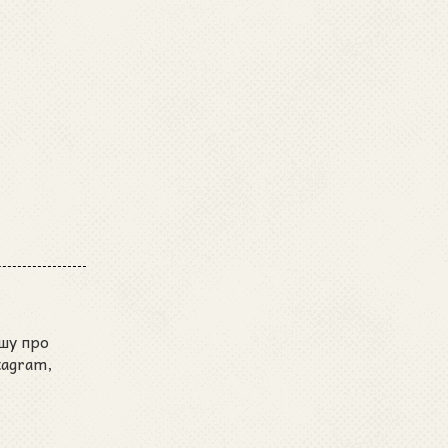
шу про
tagram,