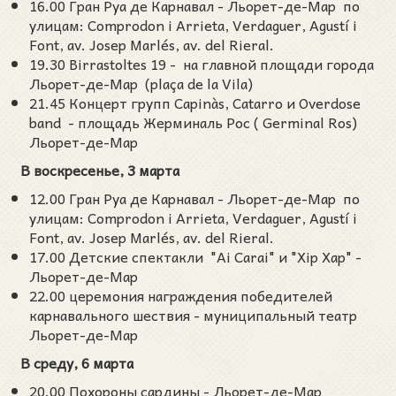
16.00 Гран Руа де Карнавал - Льорет-де-Мар по
улицам: Comprodon i Arrieta, Verdaguer, Agustí i
Font, av. Josep Marlés, av. del Rieral.
19.30 Birrastoltes 19 - на главной площади города
Льорет-де-Мар (plaça de la Vila)
21.45 Концерт групп Capinàs, Catarro и Оverdose
band - площадь Жерминаль Рос ( Germinal Ros)
Льорет-де-Мар
В воскресенье, 3 марта
12.00 Гран Руа де Карнавал - Льорет-де-Мар по
улицам: Comprodon i Arrieta, Verdaguer, Agustí i
Font, av. Josep Marlés, av. del Rieral.
17.00 Детские спектакли "Ai Carai" и "Xip Xap" -
Льорет-де-Мар
22.00 церемония награждения победителей
карнавального шествия - муниципальный театр
Льорет-де-Мар
В среду, 6 марта
20.00 Похороны сардины - Льорет-де-Мар