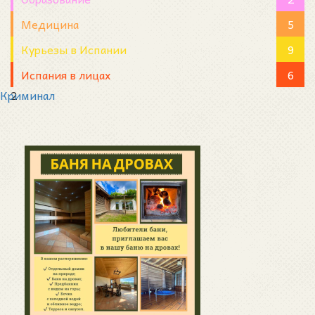
Медицина
5
Курьезы в Испании
9
Испания в лицах
6
Криминал
2