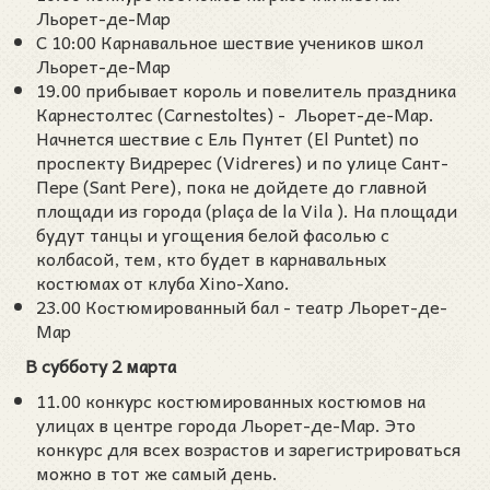
Льорет-де-Мар
С 10:00 Карнавальное шествие учеников школ
Льорет-де-Мар
19.00 прибывает король и повелитель праздника
Карнестолтес (Carnestoltes) - Льорет-де-Мар.
Начнется шествие с Ель Пунтет (El Puntet) по
проспекту Видререс (Vidreres) и по улице Сант-
Пере (Sant Pere), пока не дойдете до главной
площади из города (plaça de la Vila ). На площади
будут танцы и угощения белой фасолью с
колбасой, тем, кто будет в карнавальных
костюмах от клуба Xino-Xano.
23.00 Костюмированный бал - театр Льорет-де-
Мар
В субботу 2 марта
11.00 конкурс костюмированных костюмов на
улицах в центре города Льорет-де-Мар. Это
конкурс для всех возрастов и зарегистрироваться
можно в тот же самый день.