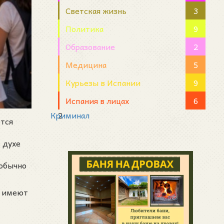
Светская жизнь
3
Политика
9
Образование
2
Медицина
5
Курьезы в Испании
9
Испания в лицах
6
Криминал
2
ётся
 духе
 обычно
и имеют