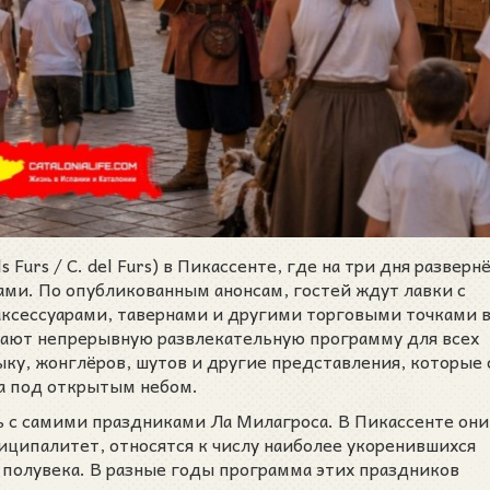
Furs / C. del Furs) в Пикассенте, где на три дня разверн
ми. По опубликованным анонсам, гостей ждут лавки с
аксессуарами, тавернами и другими торговыми точками в
щают непрерывную развлекательную программу для всех
ку, жонглёров, шутов и другие представления, которые
а под открытым небом.
ь с самими праздниками Ла Милагроса. В Пикассенте он
иципалитет, относятся к числу наиболее укоренившихся
 полувека. В разные годы программа этих праздников