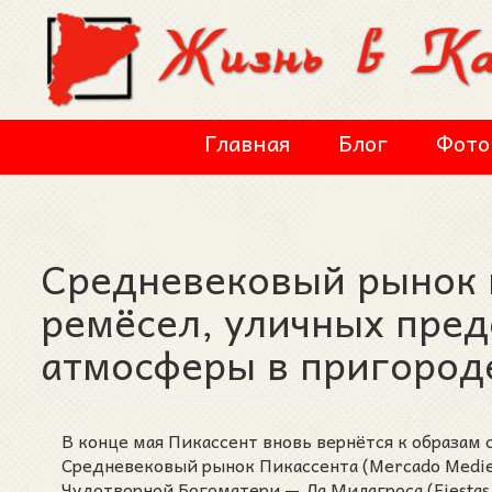
Перейти к основному содержанию
Главная
Блог
Фото
Средневековый рынок в
ремёсел, уличных пред
атмосферы в пригород
В конце мая Пикассент вновь вернётся к образам 
Средневековый рынок Пикассента (Mercado Mediev
Чудотворной Богоматери — Ла Милагроса (Fiestas 