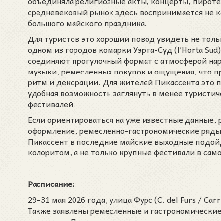
объединяла религиозные акты, концерты, пироте
средневековый рынок здесь воспринимается не ка
большого майского праздника.
Для туристов это хороший повод увидеть не толь
одном из городов комарки Уэрта-Суд (l’Horta Sud
соединяют прогулочный формат с атмосферой нар
музыки, ремесленных покупок и ощущения, что п
ритм и декорации. Для жителей Пикассента это 
удобная возможность заглянуть в менее туристи
фестивалей.
Если ориентироваться на уже известные данные, 
оформление, ремесленно-гастрономические ряды 
Пикассент в последние майские выходные подой
колоритом, а не только крупные фестивали в сам
Расписание:
29–31 мая 2026 года, улица Фурс (C. del Furs / Carr
Также заявлены ремесленные и гастрономические