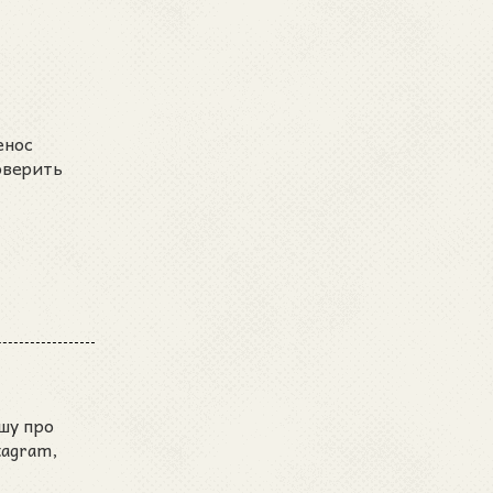
енос
оверить
шу про
tagram,