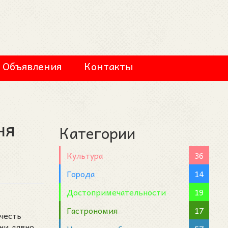
Объявления
Контакты
ня
Категории
й
Культура
36
Города
14
Достопримечательности
19
Гастрономия
17
честь
дни давно