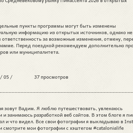
 по Средневековому рынку Пикассента 2026 в открытых
тдельные пункты программы могут быть изменены
уальную информацию из открытых источников, однако не
м ответственность за возможные изменения, отмену, пер
грамме. Перед поездкой рекомендуем дополнительно пр
оров или муниципалитета.
 /
05 /
37 просмотров
ня зовут Вадим. Я люблю путешествовать, увлекаюсь
и занимаюсь разработкой веб сайтов. В этом блоге я пи
ал и что видел. Все свои фотографии я выкладываю в Ins
и смотрите мои фотографии с хэштегом #catalonialife