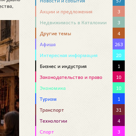
Новости и события
57
ества,
Акции и предложения
3
Недвижимость в Каталонии
3
Другие темы
4
Афиша
263
Интересная информация
20
Бизнес и индустрия
1
Законодательство и право
10
Экономика
10
Туризм
1
Транспорт
31
Технологии
4
Спорт
3