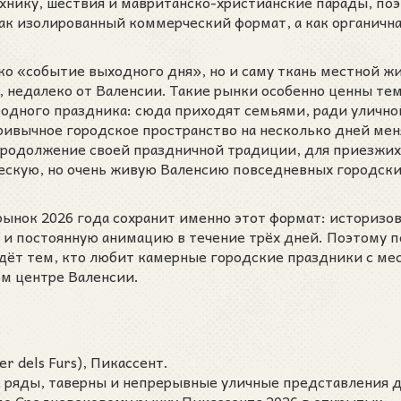
хнику, шествия и мавританско-христианские парады, по
к изолированный коммерческий формат, а как органична
ко «событие выходного дня», но и саму ткань местной жи
), недалеко от Валенсии. Такие рынки особенно ценны тем
одного праздника: сюда приходят семьями, ради улично
ривычное городское пространство на несколько дней мен
продолжение своей праздничной традиции, для приезжи
ческую, но очень живую Валенсию повседневных городск
рынок 2026 года сохранит именно этот формат: историзо
и постоянную анимацию в течение трёх дней. Поэтому п
дёт тем, кто любит камерные городские праздники с м
ом центре Валенсии.
er dels Furs), Пикассент.
 ряды, таверны и непрерывные уличные представления д