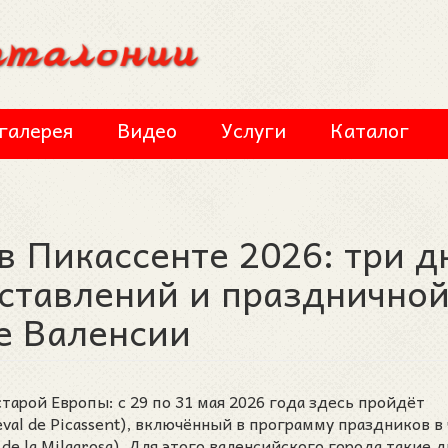
галерея
Видео
Услуги
Каталог
 Пикассенте 2026: три д
ставлений и празднично
е Валенсии
старой Европы: с 29 по 31 мая 2026 года здесь пройдёт
al de Picassent), включённый в программу праздников в 
de la Milagrosa). Для этого валенсийского города такие 