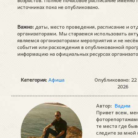
возрастов. Полное почасовое расписание именно
источниках пока не опубликовано.
Важно:
даты, место проведения, расписание и о
организаторами. Мы стараемся использовать акт
являемся организаторами мероприятия и не несё
события или расхождения в опубликованной про
информацию на официальных ресурсах организат
Категория:
Афиша
Опубликовано: 22
2026
Автор:
Вадим
Привет всем, ме
фоторепортажами 
те места где быв
следите за мной 