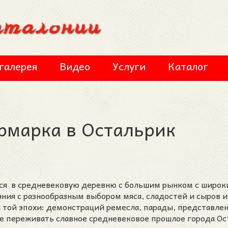
галерея
Видео
Услуги
Каталог
рмарка в Остальрик
тится в средневековую деревню с большим рынком с широ
ния с разнообразным выбором мяса, сладостей и сыров и
 той эпохи: демонстраций ремесла, парады, представлен
ете переживать славное средневековое прошлое города О