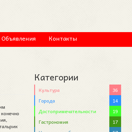
Объявления
Контакты
Категории
Культура
36
Города
14
ким
Достопримечательности
19
 конечно
ия,
Гастрономия
17
стальрик