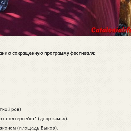
анию сокращенную программу фестиваля:
тной ров)
рт полтергейст" (двор замка).
раконом (площадь Быков).