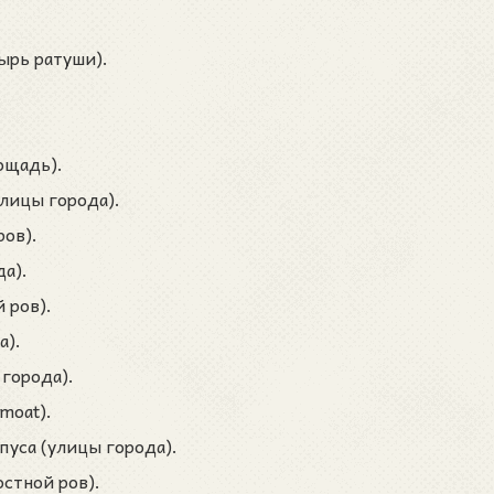
ырь ратуши).
.
ощадь).
улицы города).
ров).
да).
 ров).
а).
 города).
moat).
пуса (улицы города).
стной ров).