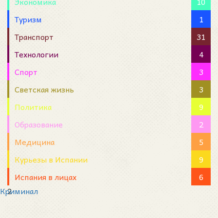
Экономика
10
Туризм
1
Транспорт
31
Технологии
4
Спорт
3
Светская жизнь
3
Политика
9
Образование
2
Медицина
5
Курьезы в Испании
9
Испания в лицах
6
Криминал
2