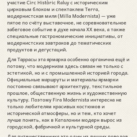
участие Circ Històric Raluy с историческим
цирковым блоком и спектаклем Terra,
модернистская миля (Milla Modernista) — уже
пятое по счёту выставочное, не соревновательное
забеговое событие в духе начала XX века, а также
специальные гастрономические инициативы, от
модернистских завтраков до тематических
продуктов и дегустаций.
Для Таррасы эта ярмарка особенно органична ещё и
потому, что модернизм здесь связан не только с
эстетикой, но и с промышленной историей города.
Официальные маршруты и материалы ярмарки
постоянно связывают архитектуру, текстильное
прошлое, общественную жизнь и художественную
культуру. Поэтому Fira Modernista интересна не
только любителям красивых костюмов и
исторической атмосферы, но и тем, кто хочет
лучше понять, как в Каталонии модерн вырос из
городской, фабричной и культурной среды.
Для путешественника это один из лучших поводов