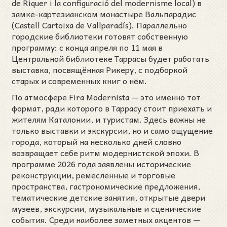
de Riquer i la configuració del modernisme local) в
замке-картезианском монастыре Вальпарадис
(Castell Cartoixa de Vallparadís). Параллельно
городские библиотеки готовят собственную
программу: с конца апреля по 11 мая в
Центральной библиотеке Таррасы будет работать
выставка, посвящённая Рикеру, с подборкой
старых и современных книг о нём.
По атмосфере Fira Modernista — это именно тот
формат, ради которого в Таррасу стоит приехать и
жителям Каталонии, и туристам. Здесь важны не
только выставки и экскурсии, но и само ощущение
города, который на несколько дней словно
возвращает себе ритм модернистской эпохи. В
программе 2026 года заявлены исторические
реконструкции, ремесленные и торговые
пространства, гастрономические предложения,
тематические детские занятия, открытые двери
музеев, экскурсии, музыкальные и сценические
события. Среди наиболее заметных акцентов —