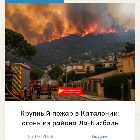
Крупный пожар в Каталонии:
огонь из района Ла-Бисбаль
дошёл до массива Гаваррес и
03.07.2026
Вадим