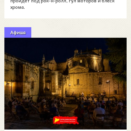
пройдёт под рок-н-ролл, гул моторов и блеск
хрома.
Афиша