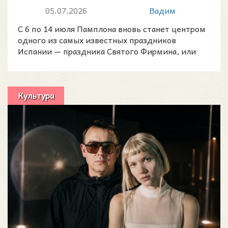
июльскому празднику
05.07.2026
Вадим
Наварры
С 6 по 14 июля Памплона вновь станет центром
одного из самых известных праздников
Испании — праздника Святого Фирмина, или
Сан-Фермин 2026 (San
Культура