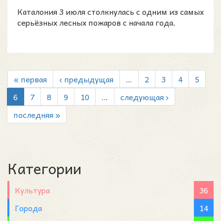
затронул...
Каталония 3 июля столкнулась с одним из самых
серьёзных лесных пожаров с начала года.
« первая
‹ предыдущая
…
2
3
4
5
6
7
8
9
10
…
следующая ›
последняя »
Категории
Культура
36
Города
14