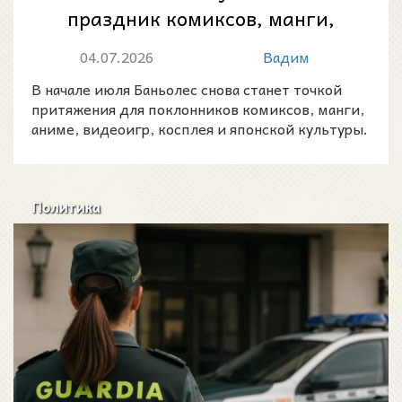
праздник комиксов, манги,
косплея и поп-культуры у
04.07.2026
Вадим
озера Баньол...
В начале июля Баньолес снова станет точкой
притяжения для поклонников комиксов, манги,
аниме, видеоигр, косплея и японской культуры.
Политика