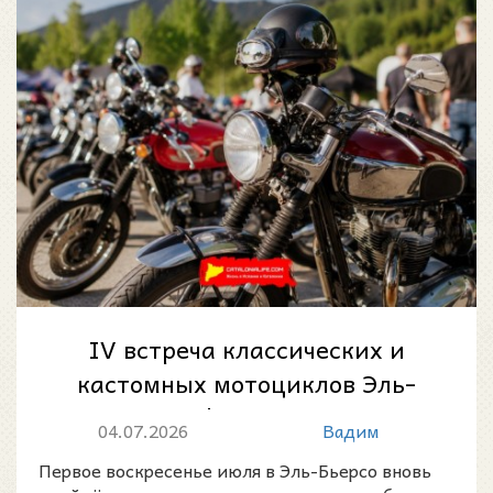
IV встреча классических и
кастомных мотоциклов Эль-
Бьерсо в Фольгосо-де-ла-
04.07.2026
Вадим
Рибера
Первое воскресенье июля в Эль-Бьерсо вновь