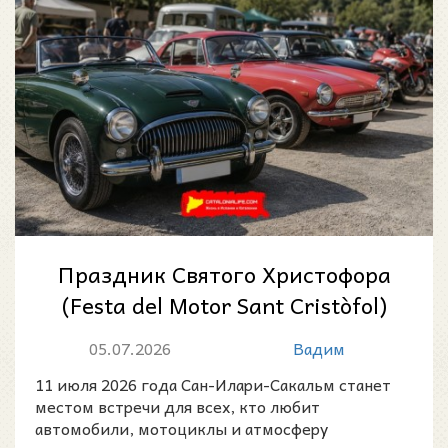
Праздник Святого Христофора
(Festa del Motor Sant Cristòfol)
в Сан-Илари-Сакальм: мотор-
05.07.2026
Вадим
шо...
11 июля 2026 года Сан-Илари-Сакальм станет
местом встречи для всех, кто любит
автомобили, мотоциклы и атмосферу