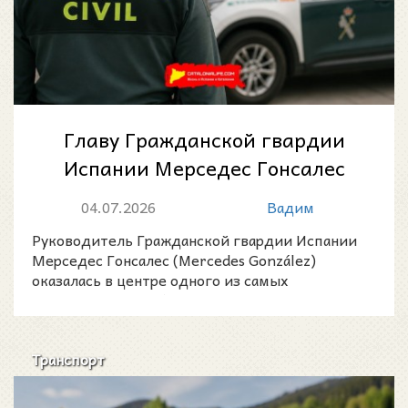
Главу Гражданской гвардии
Испании Мерседес Гонсалес
вызвали в суд по «делу Лейре
04.07.2026
Вадим
Дьес»: в...
Руководитель Гражданской гвардии Испании
Мерседес Гонсалес (Mercedes González)
оказалась в центре одного из самых
резонансных судебных расследов
Транспорт