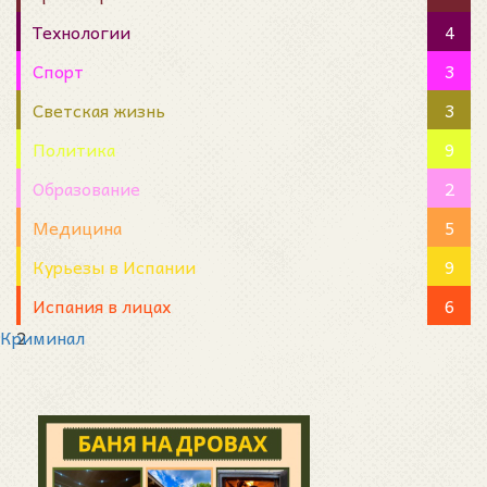
Технологии
4
Спорт
3
Светская жизнь
3
Политика
9
Образование
2
Медицина
5
Курьезы в Испании
9
Испания в лицах
6
Криминал
2