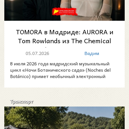
TOMORA в Мадриде: AURORA и
Tom Rowlands из The Chemical
Brothers выступят на
05.07.2026
Вадим
юбилейных Noc...
8 июля 2026 года мадридский музыкальный
цикл «Ночи Ботанического сада» (Noches del
Botánico) примет необычный электронный
проект TOMORA — совмес
Транспорт