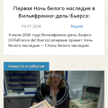
Первая Ночь белого наследия в
Вильяфранка-дель-Бьерсо:
музыка среди памятников
04.07.2026
Вадим
«Малой Комп...
4 июля 2026 года Вильяфранка-дель-Бьерсо
(Villafranca del Bierzo) впервые примет Ночь
белого наследия — I Ночь белого наследия
Вильяфранка-дель-
Новости и события