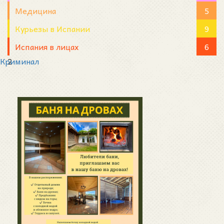
Медицина
5
Курьезы в Испании
9
Испания в лицах
6
Криминал
2