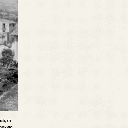
ей
, от 
рокую 