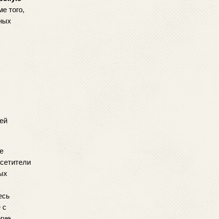
 того, 
ных 
й 
е 
сетители 
х 
есь 
с 
гие 