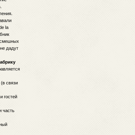
.
ения. 
авали 
e la 
бник 
Màgic Andreu радует публику оригинальным магическим шоу. На улицах можно встретить уличных артистов в образах смешных 
не дадут 
абрику 
равляется 
(в связи 
 гостей 
 часть 
ный 