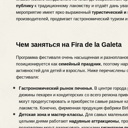
публику
 к традиционному лакомству и отдаёт дань ува
мероприятие имеет ярко выраженный 
туристический и
производителей, продвигает гастрономический туризм 
Чем заняться на Fira de la Galeta
Программа фестиваля очень насыщенная и разноплановая
позиционируется как 
семейный праздник
, поэтому на
активностей для детей и взрослых. Ниже перечислены 
фестиваля:
Гастрономический рынок печенья.
 В центре города
дюжины пекарен и кондитерских со всего региона при
могут продегустировать и приобрести самые разные ка
лакомств. Конечно, фирменная продукция фабрики Birb
Детская зона и мастер-классы.
 Для самых маленьки
целыми днями работают 
надувные аттракционы
, пр
родителями могут разрисовать красками 
гигантское п