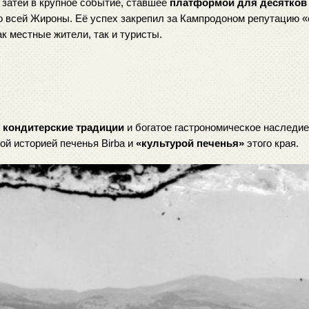
й затеи в крупное событие, ставшее 
платформой для десятков 
со всей Жироны. Её успех закрепил за Кампродоном репутацию «
к местные жители, так и туристы.
 кондитерские традиции
 и богатое гастрономическое наследие 
й историей печенья Birba и 
«культурой печенья»
 этого края. 