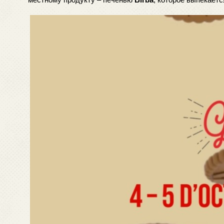
местному продукту – печенью 
Birba
, которое выпекаетс