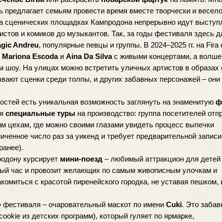
ь предлагает семьям провести время вместе творчески и весело
на сценических площадках Кампродона непрерывно идут выступл
истов и комиков до музыкантов. Так, за годы фестиваля здесь д
gic Andreu
, популярные певцы и группы. В 2024–2025 гг. на Fira d
 
Mariona Escoda
 и 
Aina Da Silva
 с живыми концертами, а волше
вают сценки среди толпы, и других забавных персонажей – они 
гостей есть уникальная возможность заглянуть на знаменитую 
ф
я 
специальные туры
 на производство: группа посетителей отп
м цехам, где можно своими глазами увидеть процесс выпечки 
ченное число раз за уикенд и требует предварительной записи 
ранее).
родону курсирует 
мини-поезд
 – любимый аттракцион для детей и
дый час и провозит желающих по самым живописным улочкам и 
омиться с красотой пиренейского городка, не уставая пешком, и
 фестиваля – очаровательный маскот по имени 
Cuki
. Это забав
okie из детских программ), который гуляет по ярмарке, 