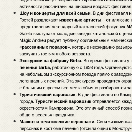
активности рассчитаны на широкий возраст: фестивал
Шоу и концерты для всей семьи.
 В дни фестиваля 
Гостей развлекают 
известные артисты
 – от иллюзион
представления легендарный каталонский фокусник 
Mà
Galeta выступают молодые звезды каталонской сцены
«рассеянных поваров»
, которые неожиданно разыгры
заскучать гостям любого возраста.
Экскурсии на фабрику Birba.
 Во время фестиваля у 
печенья Birba
, работающую с 1893 года. Организуютс
на небольшом экскурсионном поезде прямо к заводски
легендарных печений. Эта экскурсия проводится ограни
с большим спросом все места обычно разбираются за
Туристический паровозик.
 В дни фестиваля по Камп
города. 
Туристический паровозик
 отправляется каж
окрестностям Кампродона. Это отличный способ познак
общего веселья праздника.
Маскот и тематические персонажи.
 Своя «изюминка»
персонаж в костюме печенья (отсылающий к Монстру-co