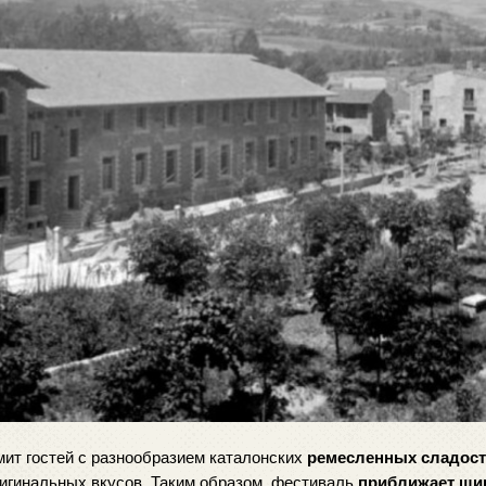
мит гостей с разнообразием каталонских 
ремесленных сладост
игинальных вкусов. Таким образом, фестиваль 
приближает ши