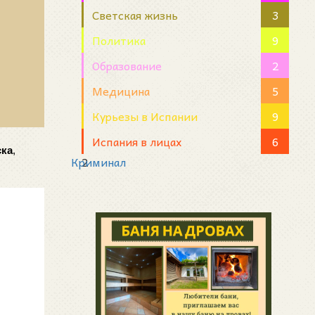
Светская жизнь
3
Политика
9
Образование
2
Медицина
5
Курьезы в Испании
9
Испания в лицах
6
ска
, 
Криминал
2