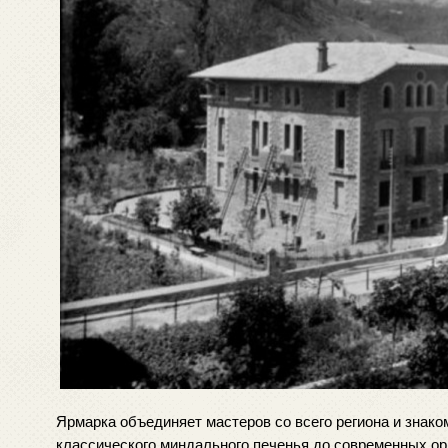
Ярмарка объединяет мастеров со всего региона и знако
классического миндального печенья до современных ор