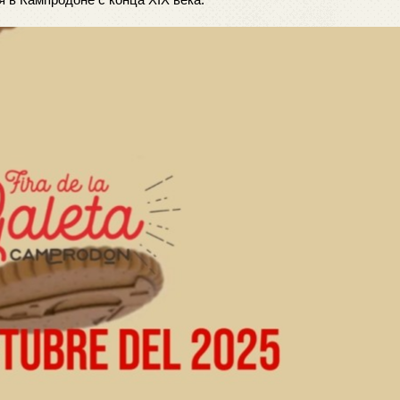
я в Кампродоне с конца XIX века. 