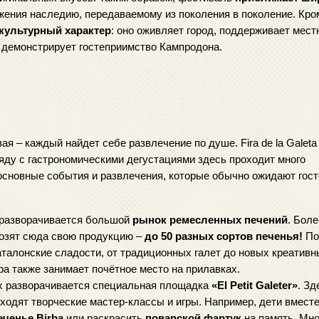
жения наследию, передаваемому из поколения в поколение. Кроме
 культурный характер
: оно оживляет город, поддерживает мест
и демонстрирует гостеприимство Кампродона.
 – каждый найдет себе развлечение по душе. Fira de la Galeta 
ряду с гастрономическими дегустациями здесь проходит много 
основные события и развлечения, которые обычно ожидают госте
 разворачивается большой 
рынок ремесленных печений
. Боле
возят сюда свою продукцию – 
до 50 разных сортов печенья!
 По
талонские сладости, от традиционных галет до новых креативны
a также занимает почётное место на прилавках.
х разворачивается специальная площадка 
«El Petit Galeter»
. Зд
оходят творческие мастер-классы и игры. Например, дети вместе 
еченье Birba
 или раскрасить 
поварской фартук
 на память. Мно