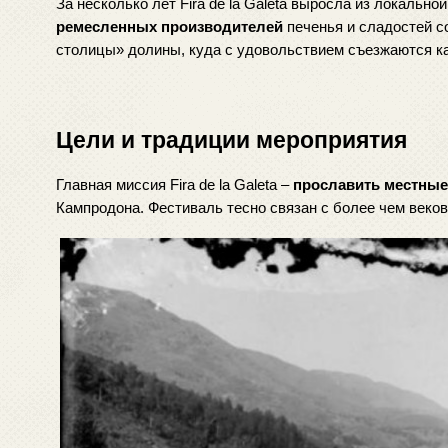
За несколько лет Fira de la Galeta выросла из локально
ремесленных производителей
 печенья и сладостей 
столицы» долины, куда с удовольствием съезжаются ка
Цели и традиции мероприятия
Главная миссия Fira de la Galeta – 
прославить местные
Кампродона. Фестиваль тесно связан с более чем веково