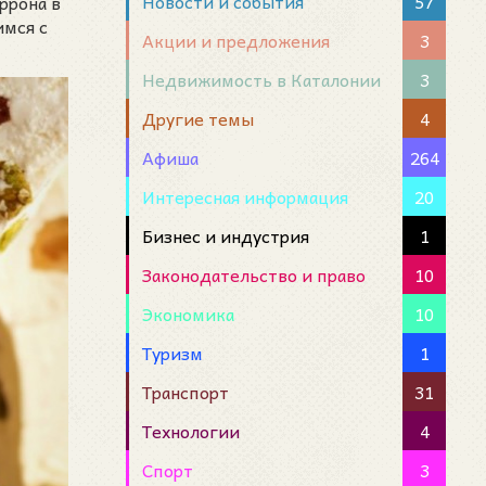
Новости и события
57
ррона в
имся с
Акции и предложения
3
Недвижимость в Каталонии
3
Другие темы
4
Афиша
264
Интересная информация
20
Бизнес и индустрия
1
Законодательство и право
10
Экономика
10
Туризм
1
Транспорт
31
Технологии
4
Спорт
3