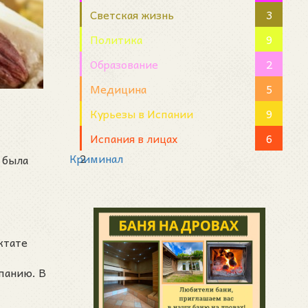
Светская жизнь
3
Политика
9
Образование
2
Медицина
5
Курьезы в Испании
9
Испания в лицах
6
Криминал
2
 была
ктате
,
панию. В