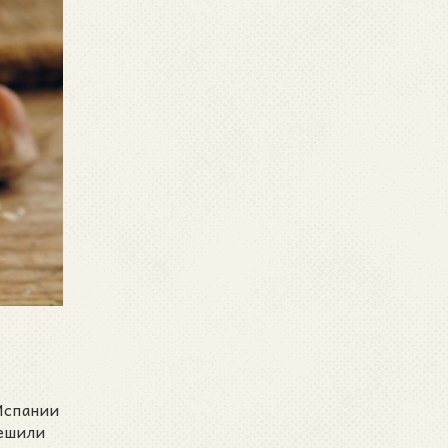
 Испании
решили