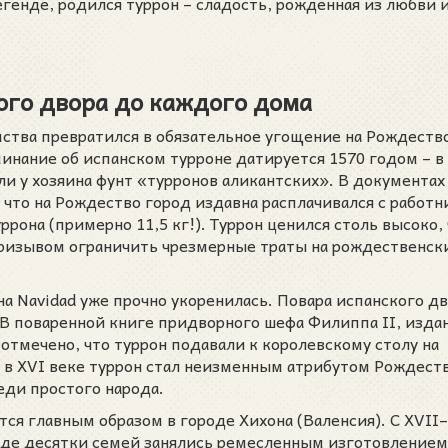
егенде, родился туррон – сладость, рожденная из любви 
кого двора до каждого дома
мства превратился в обязательное угощение на Рождеств
нание об испанском турроне датируется 1570 годом – в
ли у хозяина фунт «турронов аликантских». В документах
, что на Рождество город издавна расплачивался с работн
рона (примерно 11,5 кг!). Туррон ценился столь высоко,
 призывом ограничить чрезмерные траты на рождественск
а Navidad уже прочно укоренилась. Повара испанского д
 В поваренной книге придворного шефа Филиппа II, изда
 отмечено, что туррон подавали к королевскому столу на
в XVI веке туррон стал неизменным атрибутом Рождеств
реди простого народа.
я главным образом в городе Хихона (Валенсия). С XVII–
 где десятки семей занялись ремесленным изготовлением