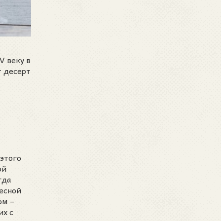
V веку в
т десерт
 этого
ой
гда
Весной
ом –
их с