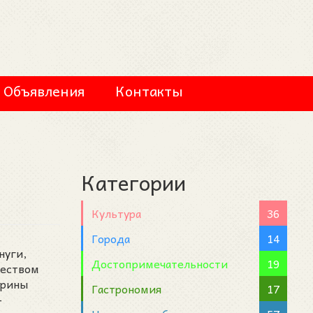
Объявления
Контакты
Категории
Культура
36
Города
14
нуги,
Достопримечательности
19
деством
трины
Гастрономия
17
-