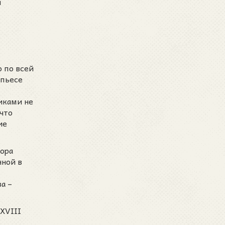
и
о по всей
 пьесе
иками не
 что
ие
вора
нной в
а –
XVIII