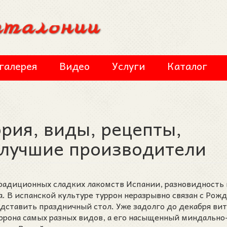
галерея
Видео
Услуги
Каталог
ория, виды, рецепты,
 лучшие производители
 традиционных сладких лакомств Испании, разновидность 
а. В испанской культуре туррон неразрывно связан с Рож
едставить праздничный стол. Уже задолго до декабря ви
ррона самых разных видов, а его насыщенный миндально