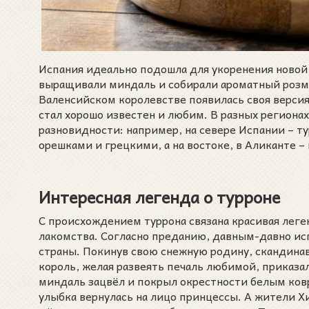
Испания идеально подошла для укоренения новой 
выращивали миндаль и собирали ароматный розма
Валенсийском королевстве появилась своя версия 
стал хорошо известен и любим. В разных региона
разновидности: например, на севере Испании – т
орешками и грецкими, а на востоке, в Аликанте –
Интересная легенда о турроне
С происхождением туррона связана красивая леген
лакомства. Согласно преданию, давным-давно ис
страны. Покинув свою снежную родину, скандина
король, желая развеять печаль любимой, приказа
миндаль зацвёл и покрыл окрестности белым ковр
улыбка вернулась на лицо принцессы. А жители Х