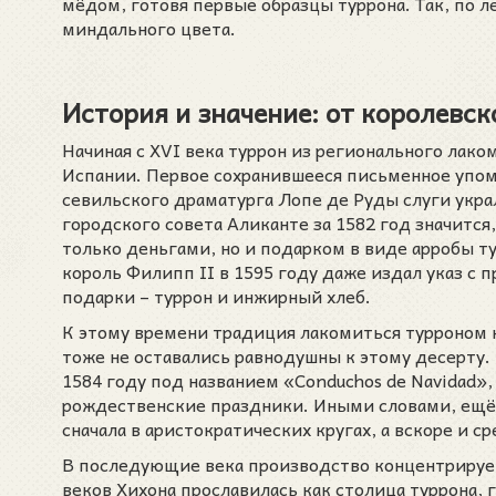
мёдом, готовя первые образцы туррона. Так, по л
миндального цвета.
История и значение: от королевс
Начиная с XVI века туррон из регионального лако
Испании. Первое сохранившееся письменное упоми
севильского драматурга Лопе де Руды слуги укра
городского совета Аликанте за 1582 год значится
только деньгами, но и подарком в виде арробы тур
король Филипп II в 1595 году даже издал указ с
подарки – туррон и инжирный хлеб.
К этому времени традиция лакомиться турроном н
тоже не оставались равнодушны к этому десерту.
1584 году под названием «Conduchos de Navidad»,
рождественские праздники. Иными словами, ещё 
сначала в аристократических кругах, а вскоре и с
В последующие века производство концентрируетс
веков Хихона прославилась как столица туррона,