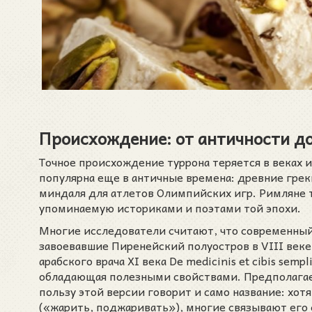
Происхождение: от античности д
Точное происхождение туррона теряется в веках и
популярна еще в античные времена: древние грек
миндаля для атлетов Олимпийских игр. Римляне т
упоминаемую историками и поэтами той эпохи.
Многие исследователи считают, что современный
завоевавшие Пиренейский полуостров в VIII веке
арабского врача XI века De medicinis et cibis sem
обладающая полезными свойствами. Предполагает
пользу этой версии говорит и само название: хот
(«жарить, поджаривать»), многие связывают его с