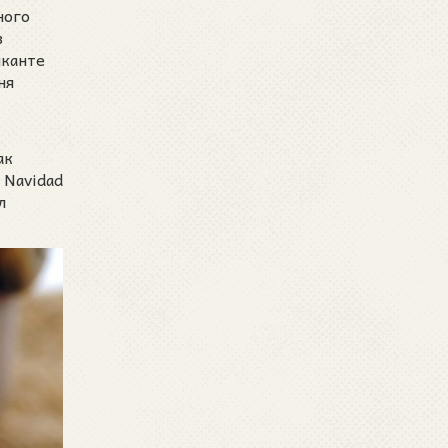
ного
в
иканте
ня
ак
 Navidad
л