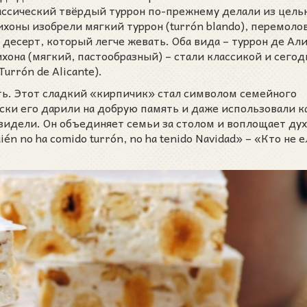
ассический твёрдый туррон по-прежнему делали из цель
Хихоны изобрели мягкий туррон (turrón blando), перемоло
 десерт, который легче жевать. Оба вида – туррон де Ал
хона (мягкий, пастообразный) – стали классикой и сегод
urrón de Alicante).
ть. Этот сладкий «кирпичик» стал символом семейного
ски его дарили на добрую память и даже использовали к
видели. Он объединяет семьи за столом и воплощает дух
n no ha comido turrón, no ha tenido Navidad» – «Кто не е