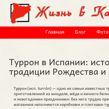
Перейти к основному содержанию
Главная
Блог
Фото
Туррон в Испании: ист
традиции Рождества и
Туррон (исп. turrón) — одно из самых известных
приготовленной из миндаля, мёда и яичного белк
и новогодними праздниками: без него трудно пр
магазинов наполняются коробками и плитками ту