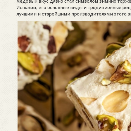
медовый вкус давно стал символом зимних торже
Испании, его основные виды и традиционные реце
лучшими и старейшими производителями этого з