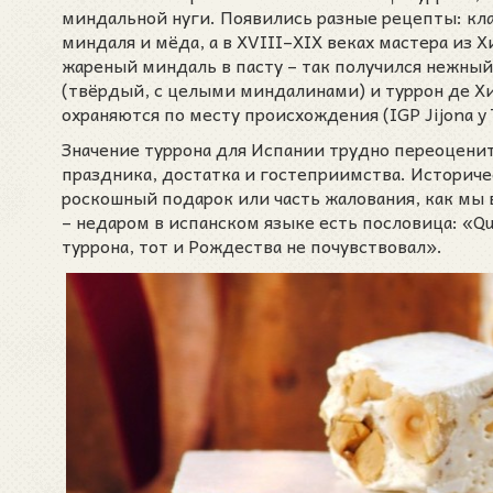
миндальной нуги. Появились разные рецепты: кл
миндаля и мёда, а в XVIII–XIX веках мастера из 
жареный миндаль в пасту – так получился нежный
(твёрдый, с целыми миндалинами) и туррон де Хи
охраняются по месту происхождения (IGP Jijona y T
Значение туррона для Испании трудно переоцени
праздника, достатка и гостеприимства. Историче
роскошный подарок или часть жалования, как мы 
– недаром в испанском языке есть пословица: «Quié
туррона, тот и Рождества не почувствовал».