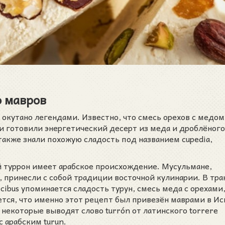
о мавров
 окутано легендами. Известно, что смесь орехов с медом
и готовили энергетический десерт из меда и дроблёного
акже знали похожую сладость под названием cupedia,
 туррон имеет арабское происхождение. Мусульмане,
, принесли с собой традиции восточной кулинарии. В тра
plicibus упоминается сладость турун, смесь меда с орехами
ся, что именно этот рецепт был привезён маврами в Ис
я некоторые выводят слово turrón от латинского torrere
 арабским turun.