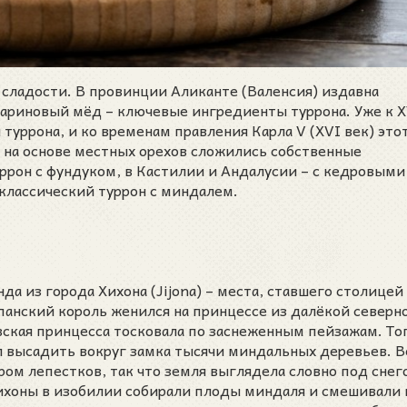
сладости. В провинции Аликанте (Валенсия) издавна
риновый мёд – ключевые ингредиенты туррона. Уже к X
туррона, и ко временам правления Карла V (XVI век) это
х на основе местных орехов сложились собственные
уррон с фундуком, в Кастилии и Андалусии – с кедровыми
 классический туррон с миндалем.
да из города Хихона (Jijona) – места, ставшего столицей
панский король женился на принцессе из далёкой северн
вская принцесса тосковала по заснеженным пейзажам. То
л высадить вокруг замка тысячи миндальных деревьев. 
ом лепестков, так что земля выглядела словно под снег
ихоны в изобилии собирали плоды миндаля и смешивали 