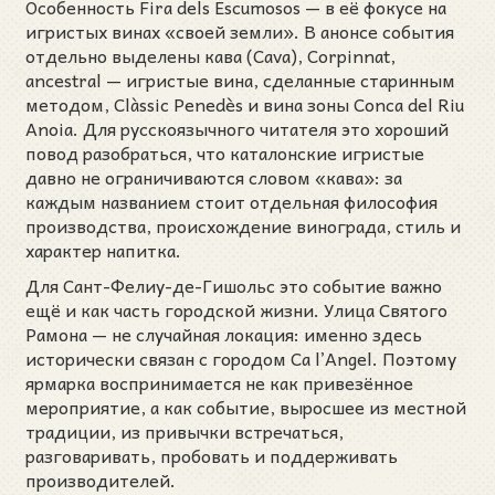
Особенность Fira dels Escumosos — в её фокусе на
игристых винах «своей земли». В анонсе события
отдельно выделены кава (Cava), Corpinnat,
ancestral — игристые вина, сделанные старинным
методом, Clàssic Penedès и вина зоны Conca del Riu
Anoia. Для русскоязычного читателя это хороший
повод разобраться, что каталонские игристые
давно не ограничиваются словом «кава»: за
каждым названием стоит отдельная философия
производства, происхождение винограда, стиль и
характер напитка.
Для Сант-Фелиу-де-Гишольс это событие важно
ещё и как часть городской жизни. Улица Святого
Рамона — не случайная локация: именно здесь
исторически связан с городом Ca l’Angel. Поэтому
ярмарка воспринимается не как привезённое
мероприятие, а как событие, выросшее из местной
традиции, из привычки встречаться,
разговаривать, пробовать и поддерживать
производителей.