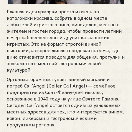
Главная идея ярмарки проста и очень по-
каталонски красива: собрать в одном месте
любителей игристого вина, виноделов, местных
жителей и гостей города, чтобы провести летний
вечер за бокалом кавы и других каталонских
игристых. Это не формат строгой винной
выставки, а скорее живая городская встреча, где
вино становится поводом для общения, прогулки и
знакомства с местной гастрономической
культурой.
Организатором выступает винный магазин и
погреб Ca l’Angel (Celler Ca l’Angel) — семейное
предприятие из Сант-Фелиу-де-Гишольс,
основанное в 1940 году на улице Святого Рамона.
Сегодня Ca l’Angel остаётся одним из узнаваемых
местных адресов для тех, кто интересуется вином,
кавой, ликёрами и гастрономическими
продуктами региона.