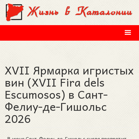
Перейти к основному содержанию
XVII Ярмарка игристых
вин (XVII Fira dels
Escumosos) в Сант-
Фелиу-де-Гишольс
2026
В июне Сант-Фелиу-де-Гишольс снова превратит