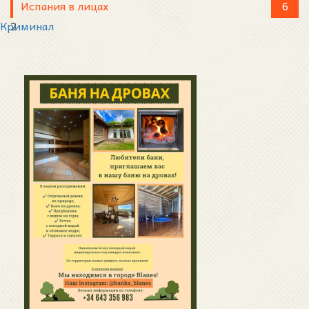
Испания в лицах
6
Криминал
2