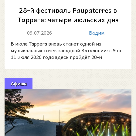
28-й фестиваль Paupaterres в
Тарреге: четыре июльских дня
музыки, гастрономии и
09.07.2026
Вадим
семейных с...
В июле Таррега вновь станет одной из
музыкальных точек западной Каталонии: с 9 по
11 июля 2026 года здесь пройдёт 28-й
фестиваль Поупатеррес (Fe
Афиша