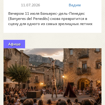
коррефок в Баньерес-дель-
11.07.2026
Вадим
Пенедес
Вечером 11 июля Баньерес-дель-Пенедес
(Banyeres del Penedès) снова превратится в
сцену для одного из самых зрелищных летних
ритуалов каталонског
Афиша