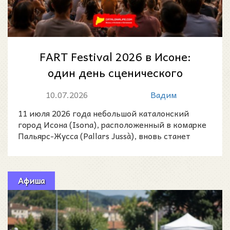
FART Festival 2026 в Исоне:
один день сценического
искусства в сердце Пальярс-
10.07.2026
Вадим
Жусса
11 июля 2026 года небольшой каталонский
город Исона (Isona), расположенный в комарке
Пальярс-Жусса (Pallars Jussà), вновь станет
пространством д
Афиша