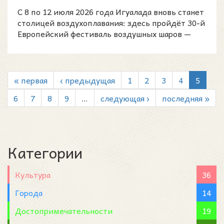
пять дн...
С 8 по 12 июля 2026 года Игуалада вновь станет
столицей воздухоплавания: здесь пройдёт 30-й
Европейский фестиваль воздушных шаров —
European Bal
« первая
‹ предыдущая
1
2
3
4
5
6
7
8
9
…
следующая ›
последняя »
Категории
Культура
36
Города
14
Достопримечательности
19