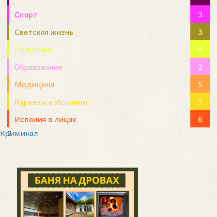
Спорт
3
Светская жизнь
3
Политика
9
Образование
2
Медицина
5
Курьезы в Испании
9
Испания в лицах
6
Криминал
2