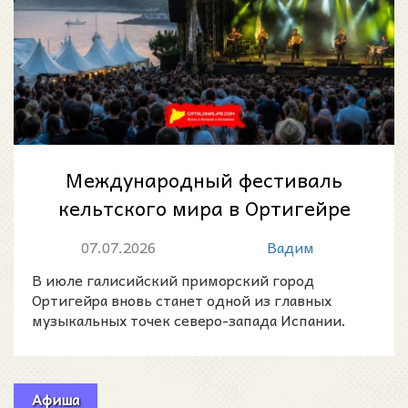
Международный фестиваль
кельтского мира в Ортигейре
2026: музыка, традиции и
07.07.2026
Вадим
атмосфера Гал...
В июле галисийский приморский город
Ортигейра вновь станет одной из главных
музыкальных точек северо-запада Испании.
Афиша