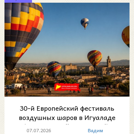
30-й Европейский фестиваль
воздушных шаров в Игуаладе
(European Balloon Festival):
07.07.2026
Вадим