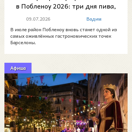
в Побленоу 2026: три дня пива,
музыки и летней Барселоны
09.07.2026
Вадим
В июле район Побленоу вновь станет одной из
самых оживлённых гастрономических точек
Барселоны.
Афиша