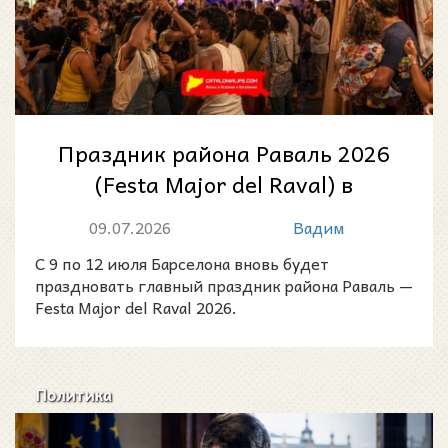
Праздник района Раваль 2026
(Festa Major del Raval) в
Барселоне: четыре дня
09.07.2026
Вадим
музыки, традиц...
С 9 по 12 июля Барселона вновь будет
праздновать главный праздник района Раваль —
Festa Major del Raval 2026.
Политика