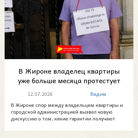
В Жироне владелец квартиры
уже больше месяца протестует
из-за пропавшей мебели после
12.07.2026
Вадим
социа...
В Жироне спор между владельцем квартиры и
городской администрацией вызвал новую
дискуссию о том, какие гарантии получают
собственники, передающи