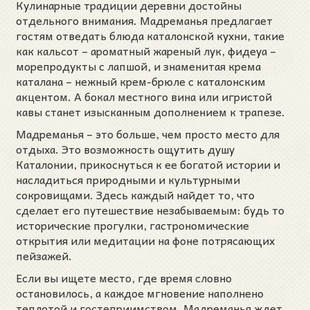
Кулинарные традиции деревни достойны
отдельного внимания. Мадреманья предлагает
гостям отведать блюда каталонской кухни, такие
как кальсот – ароматный жареный лук, фидеуа –
морепродукты с лапшой, и знаменитая крема
каталана – нежный крем-брюле с каталонским
акцентом. А бокал местного вина или игристой
кавы станет изысканным дополнением к трапезе.
Мадреманья – это больше, чем просто место для
отдыха. Это возможность ощутить душу
Каталонии, прикоснуться к ее богатой истории и
насладиться природными и культурными
сокровищами. Здесь каждый найдет то, что
сделает его путешествие незабываемым: будь то
исторические прогулки, гастрономические
открытия или медитации на фоне потрясающих
пейзажей.
Если вы ищете место, где время словно
остановилось, а каждое мгновение наполнено
теплотой и гостеприимством, Мадреманья ждет