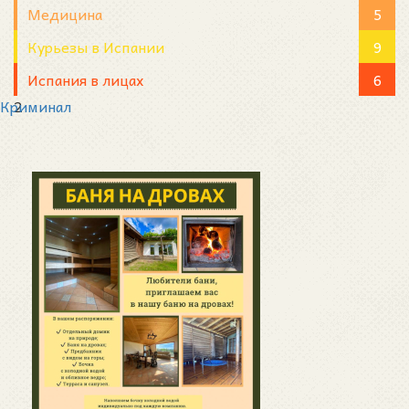
Медицина
5
Курьезы в Испании
9
Испания в лицах
6
Криминал
2