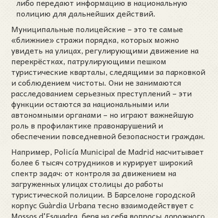
либо передают информацию в национальную
полицию для дальнейших действий.
Муниципальные полицейские – это те самые
«ближние» стражи порядка, которых можно
увидеть на улицах, регулирующими движение на
перекрёстках, патрулирующими пешком
туристические кварталы, следящими за парковкой
и соблюдением чистоты. Они не занимаются
расследованием серьезных преступлений – эти
функции остаются за национальными или
автономными органами – но играют важнейшую
роль в профилактике правонарушений и
обеспечении повседневной безопасности граждан.
Например, Policía Municipal de Madrid насчитывает
более 6 тысяч сотрудников и курирует широкий
спектр задач: от контроля за движением на
загруженных улицах столицы до работы
туристической полиции. В Барселоне городской
корпус Guàrdia Urbana тесно взаимодействует с
Mossos d'Esquadra, беря на себя вопросы дорожного