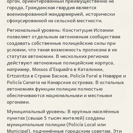
орган, ориентированный преимущественно на
города, Гражданская гвардия является
военизированной жандармерией, исторически
сфокусированной на сельской местности.
Региональный уровень: Конституция Испании
позволяет отдельным автономным сообществам
создавать собственные полицейские силы при
условии, что такая возможность прописана в их
статутах автономии. В нескольких регионах
действуют автономные полицейские корпуса,
например, Mossos d'Esquadra в Каталонии,
Ertzaintza в Стране Басков, Policía Foral в Наварре и
Policía Canaria на Канарских островах. В остальных
автономиях функции полиции полностью
обеспечиваются национальными и местными
органами.
Муниципальный уровень: В крупных населённых
пунктах (свыше 5 тысяч жителей) созданы
муниципальные полиции (Policía Local или
Municipal), подчинённые городским советам. Эти