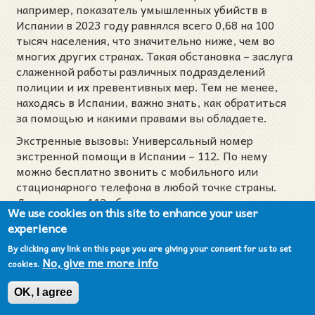
например, показатель умышленных убийств в
Испании в 2023 году равнялся всего 0,68 на 100
тысяч населения, что значительно ниже, чем во
многих других странах. Такая обстановка – заслуга
слаженной работы различных подразделений
полиции и их превентивных мер. Тем не менее,
находясь в Испании, важно знать, как обратиться
за помощью и какими правами вы обладаете.
Экстренные вызовы: Универсальный номер
экстренной помощи в Испании – 112. По нему
можно бесплатно звонить с мобильного или
стационарного телефона в любой точке страны.
Диспетчеры 112 обычно говорят на нескольких
We use cookies on this site to enhance your user
языках (испанский, английский, и др.) и при
experience
необходимости соединят вас с нужной службой –
будь то полиция, пожарные или скорая помощь.
By clicking any link on this page you are giving your consent for us to set
No, give me more info
Если вам нужна непосредственно полиция, можно
cookies.
звонить и по прямым номерам: 091 – Национальная
полиция, 062 – Гражданская гвардия, 092 –
OK, I agree
полиция местная (этот номер действует во многих