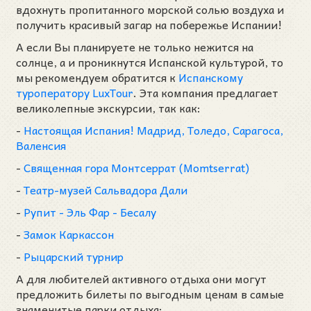
вдохнуть пропитанного морской солью воздуха и
получить красивый загар на побережье Испании!
А если Вы планируете не только нежится на
солнце, а и проникнутся Испанской культурой, то
мы рекомендуем обратится к
Испанскому
туроператору LuxTour
. Эта компания предлагает
великолепные экскурсии, так как:
-
Настоящая Испания! Мадрид, Толедо, Сарагоса,
Валенсия
-
Священная гора Монтсеррат (Momtserrat)
-
Театр-музей Сальвадора Дали
-
Рупит - Эль Фар - Бесалу
-
Замок Каркассон
-
Рыцарский турнир
А для любителей активного отдыха они могут
предложить билеты по выгодным ценам в самые
знаменитые парки отдыха: