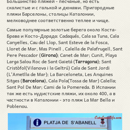
Большинство пляжей - песчаные, но есть
скалистые и с галькой и дюнами. Пригородные
пляжи Барселоны, столицы Каталонии,
мелководнее соответственно теплее и чище.
Самые популярные золотые берега около Коста-
Брава и Косто-Дорада: Cadaqués, Cala sa Tuna, Cala
Canyelles, Cau del Llop, Sant Esteve de la Fosca,
Lloret de Mar, Mas Pinell , Calella de Palafrugell, Sant
Pere Pescador (
Girona)
; Canet de Mar; Cunit, Playa
Larga Salou Roc de Sant Gaietá (
Tarragona
); Sant
Cristòfol(Vilanova i la Geltrú) Cala de Sant Jordi
(L'Ametlla de Mar); La Barceloneta, Les Anquines
Sitges (
Barcelona
), Cala Pola(Tossa de Mar) Calella;
Sant Pol De Mar; Cami de la Pomereda. В Испании
так же есть нудистские пляжи, их около 400, а в
частности в Каталонии - это пляж La Mar Bella и
Poblenou.