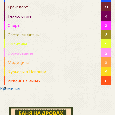
Транспорт
31
Технологии
4
Спорт
3
Светская жизнь
3
Политика
9
Образование
2
Медицина
5
Курьезы в Испании
9
Испания в лицах
6
Криминал
2