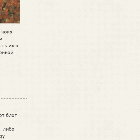
 кока
и
ть их в
ионной
от блог
, либо
ду