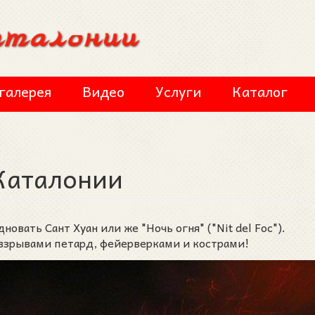
галерея
Видео
Услуги
Каталог
Каталонии
новать Сант Хуан или же "Ночь огня" ("Nit del Foc").
 взрывами петард, фейерверками и кострами!