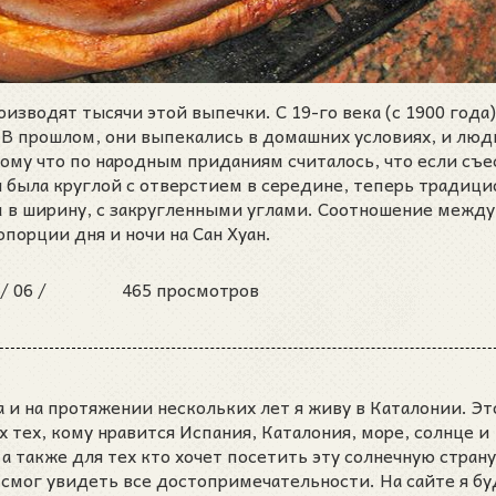
зводят тысячи этой выпечки. С 19-го века (с 1900 года)
 В прошлом, они выпекались в домашних условиях, и люд
ому что по народным приданиям считалось, что если съес
и была круглой с отверстием в середине, теперь традиц
м в ширину, с закругленными углами. Соотношение между
порции дня и ночи на Сан Хуан.
 /
06 /
465 просмотров
 и на протяжении нескольких лет я живу в Каталонии. Эт
ех тех, кому нравится Испания, Каталония, море, солнце и
а также для тех кто хочет посетить эту солнечную страну
 смог увидеть все достопримечательности. На сайте я бу