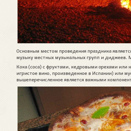
Основным местом проведения праздника является
музыку местных музыкальных групп и диджеев. 
Кока (coca) с фруктами, кедровыми орехами или 
игристое вино, произведенное в Испании) или му
вышеперечисленное является важными компонента