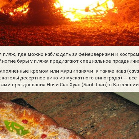
 пляж, где можно наблюдать за фейерверками и костра
Многие бары у пляжа предлагают специальное праздничн
наполненные кремом или марципанами, а также кава (cava
скатель(десертное вино из мускатного винограда) — все
ми празднования Ночи Сан Хуан (Sant Joan) в Каталонии