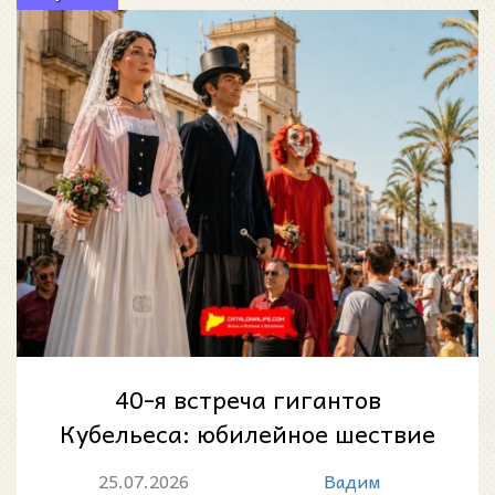
40-я встреча гигантов
Кубельеса: юбилейное шествие
каталонских великанов 26
25.07.2026
Вадим