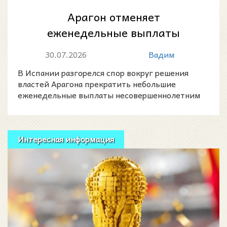
Арагон отменяет
еженедельные выплаты
несовершеннолетним
30.07.2026
Вадим
мигрантам в центрах опеки
В Испании разгорелся спор вокруг решения
властей Арагона прекратить небольшие
еженедельные выплаты несовершеннолетним
мигрантам, находящимся под
Интересная информация