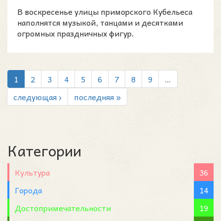
июля 2026 года
В воскресенье улицы приморского Кубельеса
наполнятся музыкой, танцами и десятками
огромных праздничных фигур.
1
2
3
4
5
6
7
8
9
…
следующая ›
последняя »
Категории
Культура
36
Города
14
Достопримечательности
19