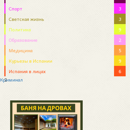
Спорт
3
Светская жизнь
3
Политика
9
Образование
2
Медицина
5
Курьезы в Испании
9
Испания в лицах
6
Криминал
2