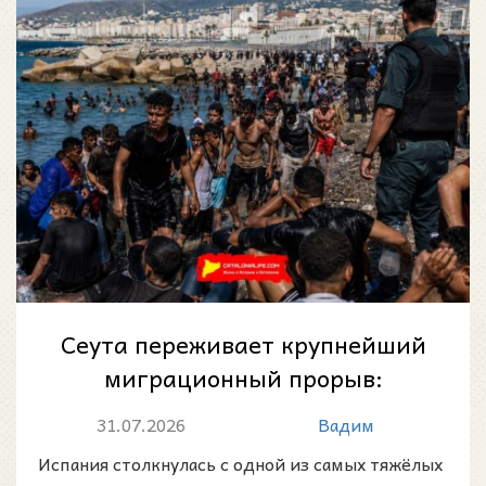
Сеута переживает крупнейший
миграционный прорыв:
десятки тысяч человек
31.07.2026
Вадим
пересекли границу с...
Испания столкнулась с одной из самых тяжёлых