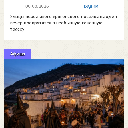
устроят скоростной спуск на
06.08.2026
Вадим
детских маш...
Улицы небольшого арагонского поселка на один
вечер превратятся в необычную гоночную
трассу.
Афиша