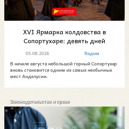
XVI Ярмарка колдовства в
Сопортухаре: девять дней
магии, легенд и народных
05.08.2026
Вадим
традиций
В начале августа небольшой горный Сопортухар
вновь становится одним из самых необычных
мест Андалусии.
Законодательство и право