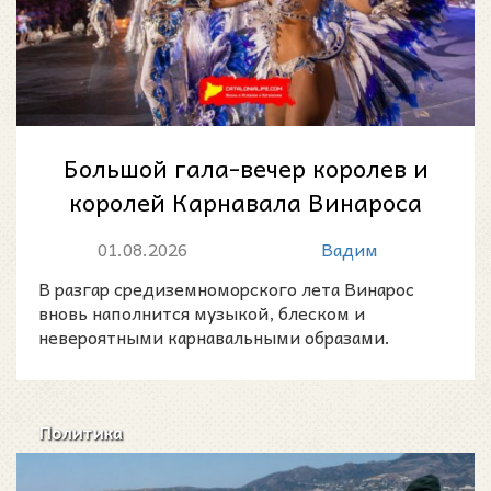
Большой гала-вечер королев и
королей Карнавала Винароса
2026: летняя ночь фантазии у
01.08.2026
Вадим
моря
В разгар средиземноморского лета Винарос
вновь наполнится музыкой, блеском и
невероятными карнавальными образами.
Политика