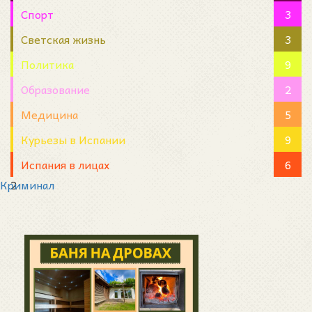
Спорт
3
Светская жизнь
3
Политика
9
Образование
2
Медицина
5
Курьезы в Испании
9
Испания в лицах
6
Криминал
2