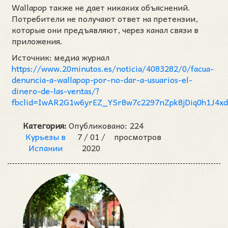
Wallapop также не дает никаких объяснений.
Потребители не получают ответ на претензии,
которые они предъявляют, через канал связи в
приложения.
Источник: медиа журнал
https://www.20minutos.es/noticia/4083282/0/facua-
denuncia-a-wallapop-por-no-dar-a-usuarios-el-
dinero-de-las-ventas/?
fbclid=IwAR2G1w6yrEZ_YSr8w7c2297nZpk8jDiq0h1J
Категория:
Опубликовано:
224
Курьезы в
7 /
01 /
просмотров
Испании
2020