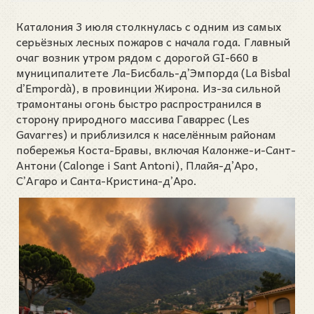
Каталония 3 июля столкнулась с одним из самых
серьёзных лесных пожаров с начала года. Главный
очаг возник утром рядом с дорогой GI-660 в
муниципалитете Ла-Бисбаль-д’Эмпорда (La Bisbal
d’Empordà), в провинции Жирона. Из-за сильной
трамонтаны огонь быстро распространился в
сторону природного массива Гаваррес (Les
Gavarres) и приблизился к населённым районам
побережья Коста-Бравы, включая Калонже-и-Сант-
Антони (Calonge i Sant Antoni), Плайя-д’Аро,
С’Агаро и Санта-Кристина-д’Аро.