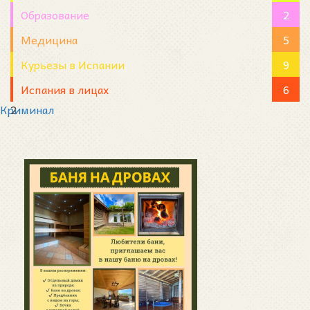
Образование
2
Медицина
5
Курьезы в Испании
9
Испания в лицах
6
Криминал
2