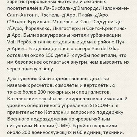
зарегистрированных жителей и сезонных
посетителей в Ла-Бисбаль-д’Эмпорда, Калонже-и-
Сант-Антони, Кастель-д’Аро, Плайя-д’Аро,
С’Агаро, Круильес-Монельс-и-Сант-Садурни-де-
л’Эура, Форальяка, Льягостеры и Санта-Кристина-
д’Аро. Были эвакуированы жители урбанизации
Vall Repòs, а также отдельные дома в районе Пуч-
д’Аркес. В здании детского лагеря Pou del Glaç
оставили около 150 детей: службы посчитали, что
им безопаснее оставаться внутри, чем вывозить их
через опасную зону.
Для тушения были задействованы десятки
наземных расчётов, самолёты и вертолёты, а
также более 200 пожарных и специалистов.
Каталонские службы активировали максимальный
уровень оперативного управления SISCOM-5, а
правительство Каталонии запросило поддержку
Военного подразделения по чрезвычайным
ситуациям Испании (UME). В район направили
около 200 военнослужащих и 60 единиц техники.