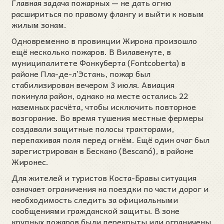
Главная задача пожарных — не дать огню
расшириться по правому флангу и выйти к новым
жилым зонам.
Одновременно в провинции Жирона произошло
ещё несколько пожаров. В Вилавенуте, в
муниципалитете Фонкуберта (Fontcoberta) в
районе Пла-де-л’Эстань, пожар был
стабилизирован вечером 3 июля. Авиация
покинула район, однако на месте остались 22
наземных расчёта, чтобы исключить повторное
возгорание. Во время тушения местные фермеры
создавали защитные полосы тракторами,
перепахивая поля перед огнём. Ещё один очаг был
зарегистрирован в Бескано (Bescanó), в районе
Жиронес.
Для жителей и туристов Коста-Бравы ситуация
означает ограничения на поездки по части дорог и
необходимость следить за официальными
сообщениями гражданской защиты. В зоне
крупных пожаров были перекрыты или ограничены