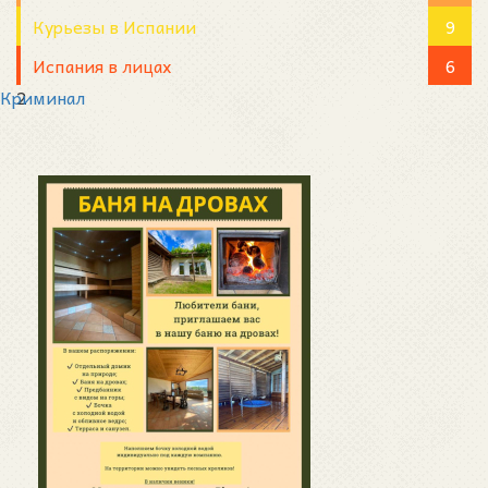
Курьезы в Испании
9
Испания в лицах
6
Криминал
2