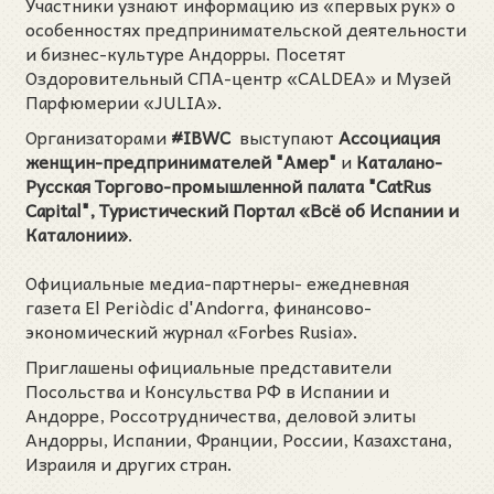
Участники узнают информацию из «первых рук» о
особенностях предпринимательской деятельности
и бизнес-культуре Андорры. Посетят
Оздоровительный СПА-центр «CALDEA» и Музей
Парфюмерии «JULIA».
Организаторами
#IBWC
выступают
Ассоциация
женщин-предпринимателей "Амер"
и
Каталано-
Русская Торгово-промышленной палата "CatRus
Capital",
Туристический Портал «Всё об Испании и
Каталонии»
.
Официальные медиа-партнеры- ежедневная
газета El Periòdic d'Andorra, финансово-
экономический журнал «Forbes Rusia».
Приглашены официальные представители
Посольства и Консульства РФ в Испании и
Андорре, Россотрудничества, деловой элиты
Андорры, Испании, Франции, России, Казахстана,
Израиля и других стран.