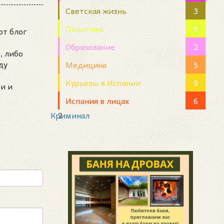
Светская жизнь
3
Политика
9
от блог
Образование
2
, либо
ду
Медицина
5
Курьезы в Испании
9
и и
Испания в лицах
6
Криминал
2